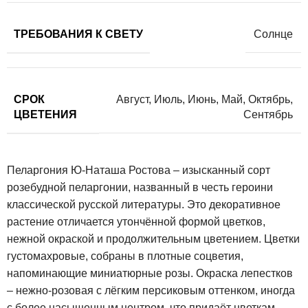
ТРЕБОВАНИЯ К СВЕТУ
Солнце
СРОК
Август
,
Июль
,
Июнь
,
Май
,
Октябрь
,
ЦВЕТЕНИЯ
Сентябрь
Пеларгония Ю-Наташа Ростова – изысканный сорт
розебудной пеларгонии, названный в честь героини
классической русской литературы. Это декоративное
растение отличается утончённой формой цветков,
нежной окраской и продолжительным цветением. Цветки
густомахровые, собраны в плотные соцветия,
напоминающие миниатюрные розы. Окраска лепестков
– нежно-розовая с лёгким персиковым оттенком, иногда
с более насыщенным центром, что придаёт цветкам