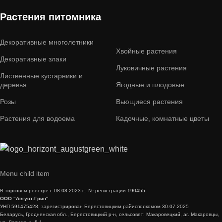
Растения питомника
Декоративные многолетники
Хвойные растения
Декоративные злаки
Луковичные растения
Лиственные кустарники и
деревья
Ягодные и плодовые
Розы
Вьющиеся растения
Растения для водоема
Кадочные, комнатные цветы
Menu child item
В торговом реестре с 08.08.2023 г., № регистрации 190455
ООО "Август-Грин"
УНП 591475428, зарегистрирован Берестовицким райисполкомом 30.07.2025
Беларусь, Гродненская обл., Берестовицкий р-н, сельсовет: Макаровецкий, аг. Макаровцы,