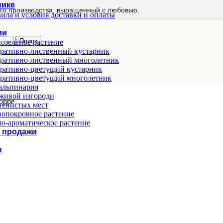
нике
го производства, выращенный с любовью.
ила и условия доставки и оплаты
ии
Поиск
озелёное растение
ративно-лиственный кустарник
ративно-лиственный многолетник
ративно-цветущий кустарник
ративно-цветущий многолетник
альпинария
живой изгороди
орре
тенистых мест
опокровное растение
о-ароматическое растение
 продажи
ы