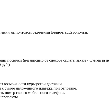
чении на почтовом отделении Белпочты/Европочты.
нии посылки (независимо от способа оплаты заказа). Сумма за 
 руб.)
з возможности курьерской доставки.
я к сумме наложенного платежа при отправке.
ть номер своего мобильного телефона.
 Европочты.