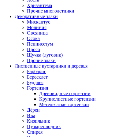
Хризантема
Прочие многолетники
Декоративные злаки
Мискантус
Молиния
Овсяница
Осока
Пеннисетум
Просо
Щучка (луговик)
Прочие злаки
Лиственные кустарники и деревья
Барбарис
Бересклет
Буддлея
Гортензия
Древовидные гортензии
Крупнолистные гортензии
Метельчатые гортензии
Дёрен
Ива
Кизильник
Пузыреплодник
Спирея