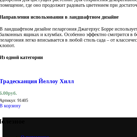
помещение, где оно продолжит радовать цветением при достато
Направления использования в ландшафтном дизайне
В ландшафтном дизайне пеларгония Джагерхус Борре использует
балконных ящиках и клумбах. Особенно эффектно смотрится в б
пеларгония легко вписывается в любой стиль сада – от классиче
хлопот.
Из одной категории
Традесканция Йеллоу Хилл
6.00
руб.
Артикул:
91405
В корзину
олезное