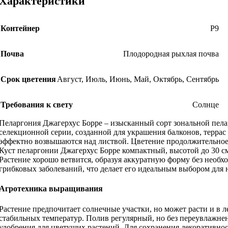
Характеристики
Контейнер
Р9
Почва
Плодородная рыхлая почва
Срок цветения
Август
,
Июль
,
Июнь
,
Май
,
Октябрь
,
Сентябрь
Требования к свету
Солнце
Пеларгония Джагерхус Борре – изысканный сорт зональной пела
селекционной серии, созданной для украшения балконов, терра
эффектно возвышаются над листвой. Цветение продолжительное –
Куст пеларгонии Джагерхус Борре компактный, высотой до 30 см
Растение хорошо ветвится, образуя аккуратную форму без необх
грибковых заболеваний, что делает его идеальным выбором для
Агротехника выращивания
Растение предпочитает солнечные участки, но может расти и в 
стабильных температур. Полив регулярный, но без переувлажнен
удобрения для цветущих растений. Для сохранения декоративно