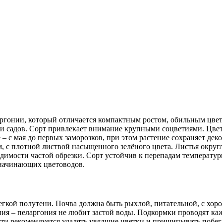
ргонии, который отличается компактным ростом, обильным цвет
с и садов. Сорт привлекает внимание крупными соцветиями. Цве
 с мая до первых заморозков, при этом растение сохраняет дек
, с плотной листвой насыщенного зелёного цвета. Листья округ
одимости частой обрезки. Сорт устойчив к перепадам температу
 начинающих цветоводов.
легкой полутени. Почва должна быть рыхлой, питательной, с хо
ия – пеларгония не любит застой воды. Подкормки проводят каж
сти рекомендуется удалять увядшие цветки и прищипывать побег