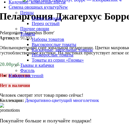
Кадочные, комнатные цветы
Семена овощных культур
New
Перцы
Пеларгония Джагерхус Борр
Перец сладкий
Перец острый
Прочие овощи
Pelargonium 'Jagershus Borre'
Томаты
Артикул:
91203
Наборы томатов
Высокорослые томаты
Обильноцветущий сорт зональной пеларгонии. Цветки махровые
Каскадные, ампельные томаты
густооблиственные кустики. На листиках присутствует легкое о
Низкорослые томаты
Томаты из серии «Гномы»
20.00
руб.
Тыквы и кабачки
Фасоль
Нет в наличии
Наборы растений
Нет в наличии
Человек смотрят этот товар прямо сейчас!
Коллекция:
Декоративно-цветущий многолетник
Покупайте больше и получайте подарки!