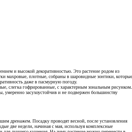
ением и высокой декоративностью. Это растение родом из
тки махровые, плотные, собраны в шаровидные зонтики, которы
оративность даже в пасмурную погоду.
лые, слегка гофрированные, с характерным зональным рисунком.
ры, умеренно засухоустойчив и не подвержен большинству
рошим дренажем. Посадку проводят весной, после установления
дые две недели, начиная с мая, используя комплексные
и для лучшего кущения. На зиму растение можно перенести в