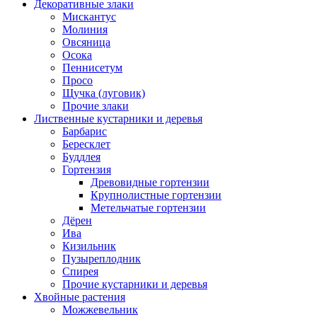
Декоративные злаки
Мискантус
Молиния
Овсяница
Осока
Пеннисетум
Просо
Щучка (луговик)
Прочие злаки
Лиственные кустарники и деревья
Барбарис
Бересклет
Буддлея
Гортензия
Древовидные гортензии
Крупнолистные гортензии
Метельчатые гортензии
Дёрен
Ива
Кизильник
Пузыреплодник
Спирея
Прочие кустарники и деревья
Хвойные растения
Можжевельник