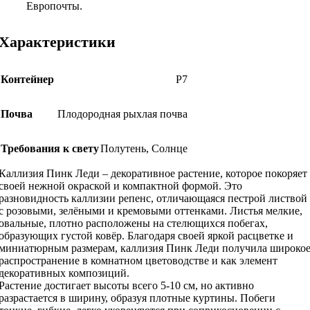
Европочты.
Характеристики
Контейнер
Р7
Почва
Плодородная рыхлая почва
Требования к свету
Полутень
,
Солнце
Каллизия Пинк Леди – декоративное растение, которое покоряет
своей нежной окраской и компактной формой. Это
разновидность каллизии репенс, отличающаяся пестрой листвой
с розовыми, зелёными и кремовыми оттенками. Листья мелкие,
овальные, плотно расположены на стелющихся побегах,
образующих густой ковёр. Благодаря своей яркой расцветке и
миниатюрным размерам, каллизия Пинк Леди получила широко
распространение в комнатном цветоводстве и как элемент
декоративных композиций.
Растение достигает высоты всего 5-10 см, но активно
разрастается в ширину, образуя плотные куртины. Побеги