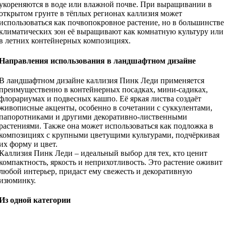
укореняются в воде или влажной почве. При выращивании в
открытом грунте в тёплых регионах каллизия может
использоваться как почвопокровное растение, но в большинстве
климатических зон её выращивают как комнатную культуру или
в летних контейнерных композициях.
Направления использования в ландшафтном дизайне
В ландшафтном дизайне каллизия Пинк Леди применяется
преимущественно в контейнерных посадках, мини-садиках,
флорариумах и подвесных кашпо. Её яркая листва создаёт
живописные акценты, особенно в сочетании с суккулентами,
папоротниками и другими декоративно-лиственными
растениями. Также она может использоваться как подложка в
композициях с крупными цветущими культурами, подчёркивая
их форму и цвет.
Каллизия Пинк Леди – идеальный выбор для тех, кто ценит
компактность, яркость и неприхотливость. Это растение оживит
любой интерьер, придаст ему свежесть и декоративную
изюминку.
Из одной категории