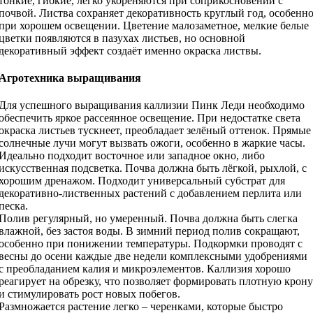
тонкие, гибкие, легко укореняются при соприкосновении с
почвой. Листва сохраняет декоративность круглый год, особенн
при хорошем освещении. Цветение малозаметное, мелкие белые
цветки появляются в пазухах листьев, но основной
декоративный эффект создаёт именно окраска листвы.
Агротехника выращивания
Для успешного выращивания каллизии Пинк Леди необходимо
обеспечить яркое рассеянное освещение. При недостатке света
окраска листьев тускнеет, преобладает зелёный оттенок. Прямые
солнечные лучи могут вызвать ожоги, особенно в жаркие часы.
Идеально подходит восточное или западное окно, либо
искусственная подсветка. Почва должна быть лёгкой, рыхлой, с
хорошим дренажом. Подходит универсальный субстрат для
декоративно-лиственных растений с добавлением перлита или
песка.
Полив регулярный, но умеренный. Почва должна быть слегка
влажной, без застоя воды. В зимний период полив сокращают,
особенно при понижении температуры. Подкормки проводят с
весны до осени каждые две недели комплексными удобрениями
с преобладанием калия и микроэлементов. Каллизия хорошо
реагирует на обрезку, что позволяет формировать плотную крону
и стимулировать рост новых побегов.
Размножается растение легко – черенками, которые быстро