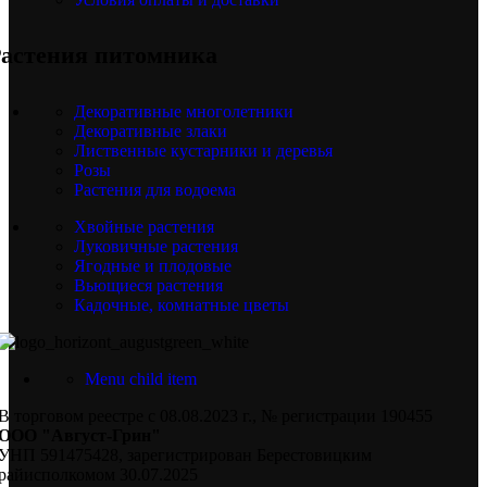
астения питомника
Декоративные многолетники
Декоративные злаки
Лиственные кустарники и деревья
Розы
Растения для водоема
Хвойные растения
Луковичные растения
Ягодные и плодовые
Вьющиеся растения
Кадочные, комнатные цветы
Menu child item
В торговом реестре с 08.08.2023 г., № регистрации 190455
ООО "Август-Грин"
УНП 591475428, зарегистрирован Берестовицким
райисполкомом 30.07.2025