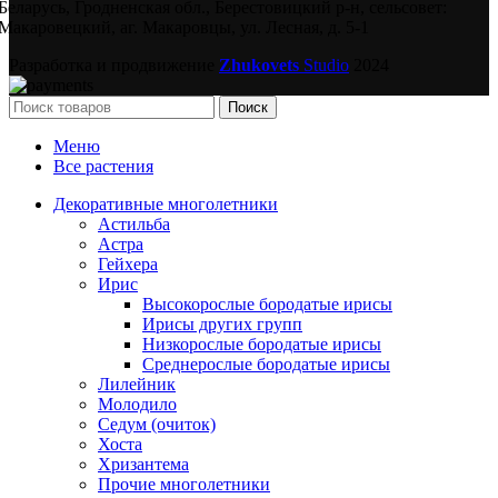
Беларусь, Гродненская обл., Берестовицкий р-н, сельсовет:
Макаровецкий, аг. Макаровцы, ул. Лесная, д. 5-1
Разработка и продвижение
Zhukovets
Studio
2024
Поиск
Меню
Все растения
Декоративные многолетники
Астильба
Астра
Гейхера
Ирис
Высокорослые бородатые ирисы
Ирисы других групп
Низкорослые бородатые ирисы
Среднерослые бородатые ирисы
Лилейник
Молодило
Седум (очиток)
Хоста
Хризантема
Прочие многолетники