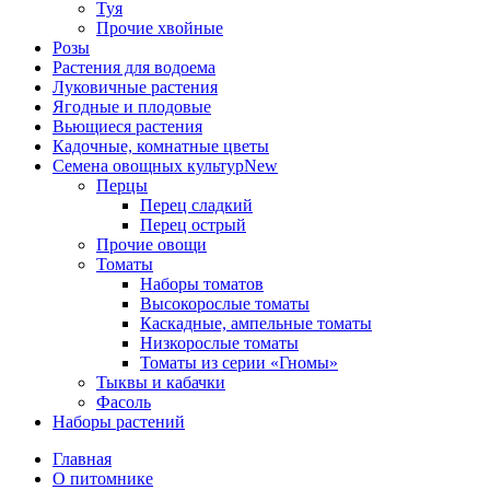
Туя
Прочие хвойные
Розы
Растения для водоема
Луковичные растения
Ягодные и плодовые
Вьющиеся растения
Кадочные, комнатные цветы
Семена овощных культур
New
Перцы
Перец сладкий
Перец острый
Прочие овощи
Томаты
Наборы томатов
Высокорослые томаты
Каскадные, ампельные томаты
Низкорослые томаты
Томаты из серии «Гномы»
Тыквы и кабачки
Фасоль
Наборы растений
Главная
О питомнике