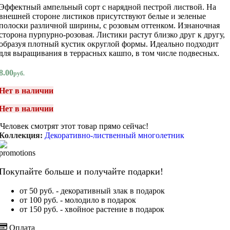
Эффектный ампельный сорт с нарядной пестрой листвой. На
внешней стороне листиков присутствуют белые и зеленые
полоски различной ширины, с розовым оттенком. Изнаночная
сторона пурпурно-розовая. Листики растут близко друг к другу,
образуя плотный кустик округлой формы. Идеально подходит
для выращивания в террасных кашпо, в том числе подвесных.
8.00
руб.
Нет в наличии
Нет в наличии
Человек смотрят этот товар прямо сейчас!
Коллекция:
Декоративно-лиственный многолетник
Покупайте больше и получайте подарки!
от 50 руб. - декоративный злак в подарок
от 100 руб. - молодило в подарок
от 150 руб. - хвойное растение в подарок
Оплата