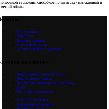
природной гармонии, способное придать саду изысканный и
свежий облик.
олезное
О питомнике
Контакты
Акции и скидки
Оптовые продажи
Условия оплаты и доставки
астения питомника
Декоративные многолетники
Декоративные злаки
Лиственные кустарники и деревья
Розы
Растения для водоема
Хвойные растения
Луковичные растения
Ягодные и плодовые