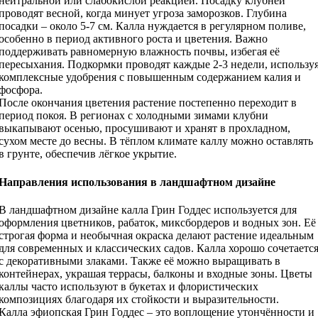
нейтральной или слабокислой реакцией. Посадку клубней
проводят весной, когда минует угроза заморозков. Глубина
посадки – около 5-7 см. Калла нуждается в регулярном поливе,
особенно в период активного роста и цветения. Важно
поддерживать равномерную влажность почвы, избегая её
пересыхания. Подкормки проводят каждые 2-3 недели, использу
комплексные удобрения с повышенным содержанием калия и
фосфора.
После окончания цветения растение постепенно переходит в
период покоя. В регионах с холодными зимами клубни
выкапывают осенью, просушивают и хранят в прохладном,
сухом месте до весны. В тёплом климате каллу можно оставлять
в грунте, обеспечив лёгкое укрытие.
Направления использования в ландшафтном дизайне
В ландшафтном дизайне калла Грин Годдес используется для
оформления цветников, рабаток, миксбордеров и водных зон. Её
строгая форма и необычная окраска делают растение идеальным
для современных и классических садов. Калла хорошо сочетаетс
с декоративными злаками. Также её можно выращивать в
контейнерах, украшая террасы, балконы и входные зоны. Цветы
каллы часто используют в букетах и флористических
композициях благодаря их стойкости и выразительности.
Калла эфиопская Грин Годдес – это воплощение утончённости и