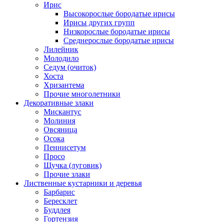
Ирис
Высокорослые бородатые ирисы
Ирисы других групп
Низкорослые бородатые ирисы
Среднерослые бородатые ирисы
Лилейник
Молодило
Седум (очиток)
Хоста
Хризантема
Прочие многолетники
Декоративные злаки
Мискантус
Молиния
Овсяница
Осока
Пеннисетум
Просо
Щучка (луговик)
Прочие злаки
Лиственные кустарники и деревья
Барбарис
Бересклет
Буддлея
Гортензия