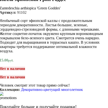
Zantedeschia aethiopica 'Green Goddes'
Артикул:
91102
Необычный сорт эфиопской каллы с продолжительным
периодом декоративности. Листья большие, зеленые,
сердцевидно-стреловидной формы, с длинными черешками.
Желтое соцветие-початок окружено крупным воронковидным
покрывалом бело-зеленого цвета. Смотрится очень нарядно.
Подходит для выращивания в террасных кашпо. В условиях
квартиры требуется поддержание оптимальной влажности
воздуха.
15.00
руб.
Нет в наличии
Нет в наличии
Человек смотрят этот товар прямо сейчас!
Коллекция:
Декоративно-цветущий многолетник
Покупайте больше и получайте подарки!