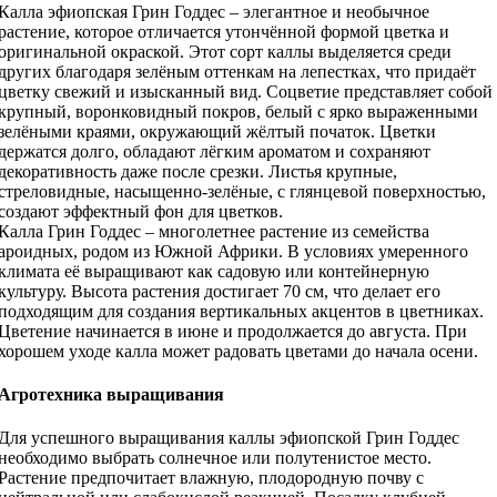
Калла эфиопская Грин Годдес – элегантное и необычное
растение, которое отличается утончённой формой цветка и
оригинальной окраской. Этот сорт каллы выделяется среди
других благодаря зелёным оттенкам на лепестках, что придаёт
цветку свежий и изысканный вид. Соцветие представляет собой
крупный, воронковидный покров, белый с ярко выраженными
зелёными краями, окружающий жёлтый початок. Цветки
держатся долго, обладают лёгким ароматом и сохраняют
декоративность даже после срезки. Листья крупные,
стреловидные, насыщенно-зелёные, с глянцевой поверхностью,
создают эффектный фон для цветков.
Калла Грин Годдес – многолетнее растение из семейства
ароидных, родом из Южной Африки. В условиях умеренного
климата её выращивают как садовую или контейнерную
культуру. Высота растения достигает 70 см, что делает его
подходящим для создания вертикальных акцентов в цветниках.
Цветение начинается в июне и продолжается до августа. При
хорошем уходе калла может радовать цветами до начала осени.
Агротехника выращивания
Для успешного выращивания каллы эфиопской Грин Годдес
необходимо выбрать солнечное или полутенистое место.
Растение предпочитает влажную, плодородную почву с