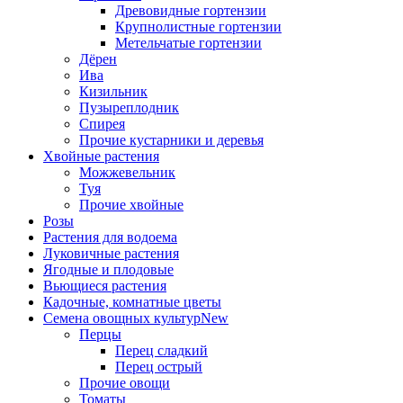
Древовидные гортензии
Крупнолистные гортензии
Метельчатые гортензии
Дёрен
Ива
Кизильник
Пузыреплодник
Спирея
Прочие кустарники и деревья
Хвойные растения
Можжевельник
Туя
Прочие хвойные
Розы
Растения для водоема
Луковичные растения
Ягодные и плодовые
Вьющиеся растения
Кадочные, комнатные цветы
Семена овощных культур
New
Перцы
Перец сладкий
Перец острый
Прочие овощи
Томаты