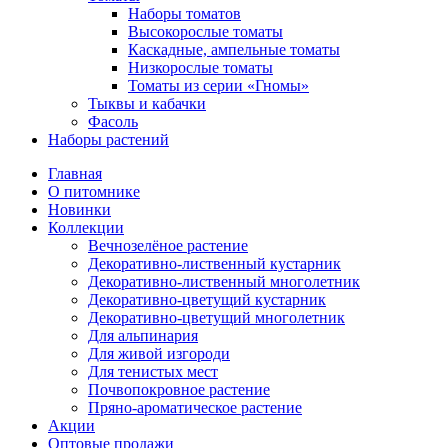
Наборы томатов
Высокорослые томаты
Каскадные, ампельные томаты
Низкорослые томаты
Томаты из серии «Гномы»
Тыквы и кабачки
Фасоль
Наборы растений
Главная
О питомнике
Новинки
Коллекции
Вечнозелёное растение
Декоративно-лиственный кустарник
Декоративно-лиственный многолетник
Декоративно-цветущий кустарник
Декоративно-цветущий многолетник
Для альпинария
Для живой изгороди
Для тенистых мест
Почвопокровное растение
Пряно-ароматическое растение
Акции
Оптовые продажи