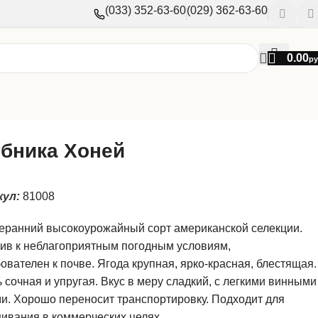
(033) 352-63-60
(029) 362-63-60
0.00
ру
бника Хоней
кул:
81008
еранний высокоурожайный сорт американской селекции.
ив к неблагоприятным погодным условиям,
ователен к почве. Ягода крупная, ярко-красная, блестящая.
 сочная и упругая. Вкус в меру сладкий, с легкими винными
и. Хорошо переносит транспортировку. Подходит для
ивания в коммерческих целях.