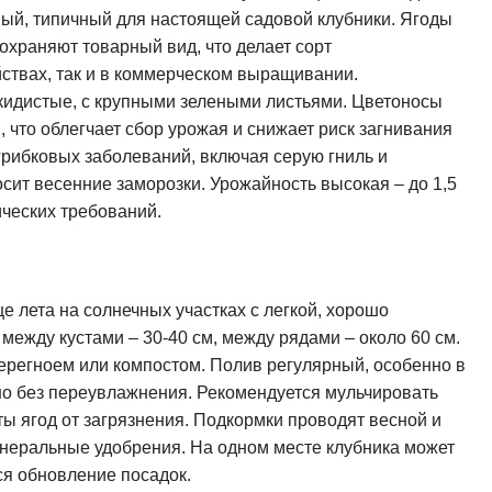
ный, типичный для настоящей садовой клубники. Ягоды
охраняют товарный вид, что делает сорт
ствах, так и в коммерческом выращивании.
кидистые, с крупными зелеными листьями. Цветоносы
 что облегчает сбор урожая и снижает риск загнивания
 грибковых заболеваний, включая серую гниль и
осит весенние заморозки. Урожайность высокая – до 1,5
ических требований.
е лета на солнечных участках с легкой, хорошо
между кустами – 30-40 см, между рядами – около 60 см.
ерегноем или компостом. Полив регулярный, особенно в
но без переувлажнения. Рекомендуется мульчировать
ты ягод от загрязнения. Подкормки проводят весной и
инеральные удобрения. На одном месте клубника может
тся обновление посадок.