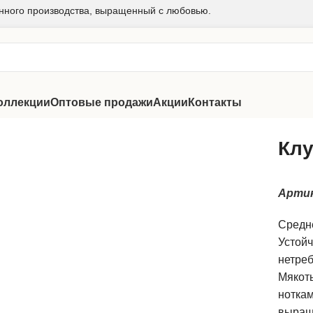
нного производства, выращенный с любовью.
оллекции
Оптовые продажи
Акции
Контакты
Клу
Арти
Средн
Устойч
нетреб
Мякоть
ноткам
выращ