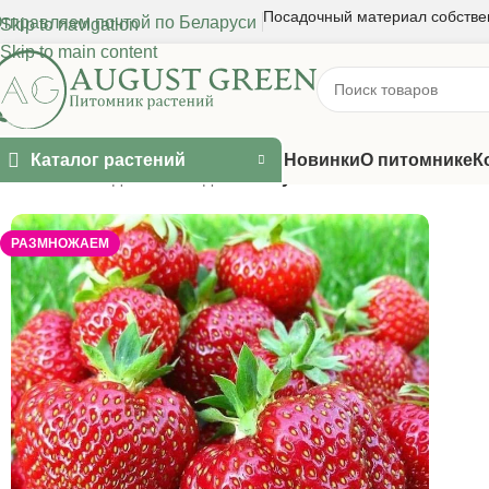
Посадочный материал собстве
тправляем почтой по Беларуси
Skip to navigation
Skip to main content
Каталог растений
Новинки
О питомнике
К
Главная
/
Ягодные и плодовые
/
Клубника Хоней
РАЗМНОЖАЕМ