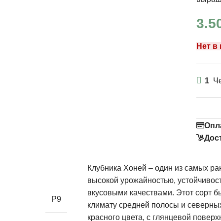
3.5
Нет в
1
Че
Опл
Дос
Клубника Хоней – один из самых ра
высокой урожайностью, устойчивос
вкусовыми качествами. Этот сорт б
Р9
климату средней полосы и северных
красного цвета, с глянцевой повер