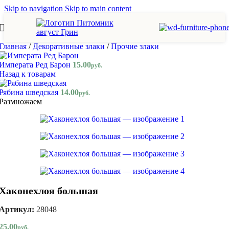
Skip to navigation
Skip to main content
Главная
/
Декоративные злаки
/
Прочие злаки
Императа Ред Барон
15.00
руб.
Назад к товарам
Рябина шведская
14.00
руб.
Размножаем
Хаконехлоя большая
Артикул:
28048
25.00
руб.