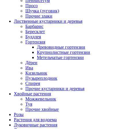
Пеннисетум
Просо
Щучка (луговик)
Прочие злаки
Лиственные кустарники и деревья
Барбарис
Бересклет
Буддлея
Гортензия
Древовидные гортензии
Крупнолистные гортензии
Метельчатые гортензии
Дёрен
Ива
Кизильник
Пузыреплодник
Спирея
Прочие кустарники и деревья
Хвойные растения
Можжевельник
Туя
Прочие хвойные
Розы
Растения для водоема
Луковичные растения