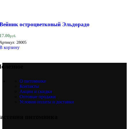
Вейник остроцветковый Эльдорадо
17.00
руб.
Артикул:
28005
В корзину
олезное
О питомнике
Контакты
Акции и скидки
Оптовые продажи
Условия оплаты и доставки
астения питомника