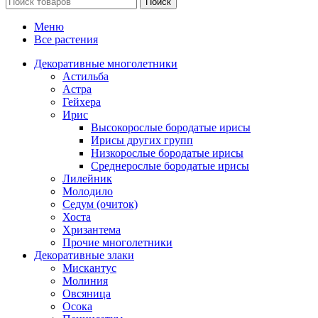
Поиск
Меню
Все растения
Декоративные многолетники
Астильба
Астра
Гейхера
Ирис
Высокорослые бородатые ирисы
Ирисы других групп
Низкорослые бородатые ирисы
Среднерослые бородатые ирисы
Лилейник
Молодило
Седум (очиток)
Хоста
Хризантема
Прочие многолетники
Декоративные злаки
Мискантус
Молиния
Овсяница
Осока