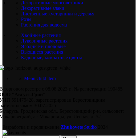
Декоративные многолетники
Декоративные злаки
Лиственные кустарники и деревья
Розы
Растения для водоема
Хвойные растения
Луковичные растения
Ягодные и плодовые
Вьющиеся растения
Кадочные, комнатные цветы
Menu child item
В торговом реестре с 08.08.2023 г., № регистрации 190455
ООО "Август-Грин"
УНП 591475428, зарегистрирован Берестовицким
райисполкомом 30.07.2025
Беларусь, Гродненская обл., Берестовицкий р-н, сельсовет:
Макаровецкий, аг. Макаровцы, ул. Лесная, д. 5-1
Разработка и продвижение
Zhukovets
Studio
2024