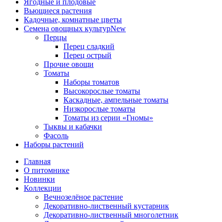
Ягодные и плодовые
Вьющиеся растения
Кадочные, комнатные цветы
Семена овощных культур
New
Перцы
Перец сладкий
Перец острый
Прочие овощи
Томаты
Наборы томатов
Высокорослые томаты
Каскадные, ампельные томаты
Низкорослые томаты
Томаты из серии «Гномы»
Тыквы и кабачки
Фасоль
Наборы растений
Главная
О питомнике
Новинки
Коллекции
Вечнозелёное растение
Декоративно-лиственный кустарник
Декоративно-лиственный многолетник