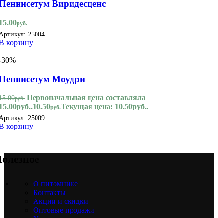
Пеннисетум Виридесценс
15.00
руб.
Артикул:
25004
В корзину
-30%
Пеннисетум Моудри
Первоначальная цена составляла
15.00
руб.
15.00руб..
10.50
Текущая цена: 10.50руб..
руб.
Артикул:
25009
В корзину
олезное
О питомнике
Контакты
Акции и скидки
Оптовые продажи