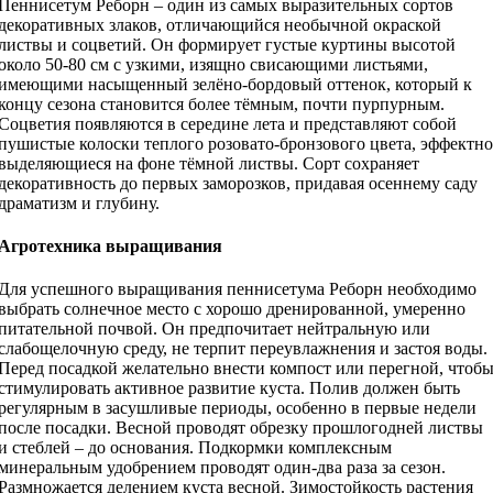
Пеннисетум Реборн – один из самых выразительных сортов
декоративных злаков, отличающийся необычной окраской
листвы и соцветий. Он формирует густые куртины высотой
около 50-80 см с узкими, изящно свисающими листьями,
имеющими насыщенный зелёно-бордовый оттенок, который к
концу сезона становится более тёмным, почти пурпурным.
Соцветия появляются в середине лета и представляют собой
пушистые колоски теплого розовато-бронзового цвета, эффектно
выделяющиеся на фоне тёмной листвы. Сорт сохраняет
декоративность до первых заморозков, придавая осеннему саду
драматизм и глубину.
Агротехника выращивания
Для успешного выращивания пеннисетума Реборн необходимо
выбрать солнечное место с хорошо дренированной, умеренно
питательной почвой. Он предпочитает нейтральную или
слабощелочную среду, не терпит переувлажнения и застоя воды.
Перед посадкой желательно внести компост или перегной, чтоб
стимулировать активное развитие куста. Полив должен быть
регулярным в засушливые периоды, особенно в первые недели
после посадки. Весной проводят обрезку прошлогодней листвы
и стеблей – до основания. Подкормки комплексным
минеральным удобрением проводят один-два раза за сезон.
Размножается делением куста весной. Зимостойкость растения