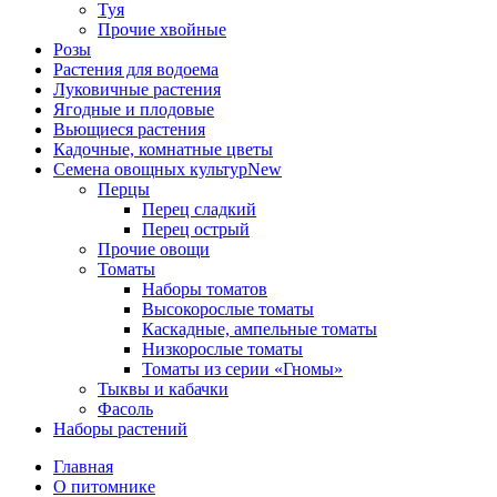
Туя
Прочие хвойные
Розы
Растения для водоема
Луковичные растения
Ягодные и плодовые
Вьющиеся растения
Кадочные, комнатные цветы
Семена овощных культур
New
Перцы
Перец сладкий
Перец острый
Прочие овощи
Томаты
Наборы томатов
Высокорослые томаты
Каскадные, ампельные томаты
Низкорослые томаты
Томаты из серии «Гномы»
Тыквы и кабачки
Фасоль
Наборы растений
Главная
О питомнике