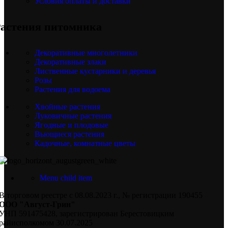
Условия оплаты и доставки
астения питомника
Декоративные многолетники
Декоративные злаки
Лиственные кустарники и деревья
Розы
Растения для водоема
Хвойные растения
Луковичные растения
Ягодные и плодовые
Вьющиеся растения
Кадочные, комнатные цветы
Menu child item
В торговом реестре с 08.08.2023 г., № регистрации 190455
ООО "Август-Грин"
УНП 591475428, зарегистрирован Берестовицким
райисполкомом 30.07.2025