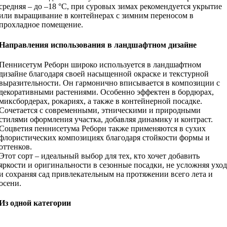
средняя – до –18 °C, при суровых зимах рекомендуется укрытие
или выращивание в контейнерах с зимним переносом в
прохладное помещение.
Направления использования в ландшафтном дизайне
Пеннисетум Реборн широко используется в ландшафтном
дизайне благодаря своей насыщенной окраске и текстурной
выразительности. Он гармонично вписывается в композиции с
декоративными растениями. Особенно эффектен в бордюрах,
миксбордерах, рокариях, а также в контейнерной посадке.
Сочетается с современными, этническими и природными
стилями оформления участка, добавляя динамику и контраст.
Соцветия пеннисетума Реборн также применяются в сухих
флористических композициях благодаря стойкости формы и
оттенков.
Этот сорт – идеальный выбор для тех, кто хочет добавить
яркости и оригинальности в сезонные посадки, не усложняя уход
и сохраняя сад привлекательным на протяжении всего лета и
осени.
Из одной категории