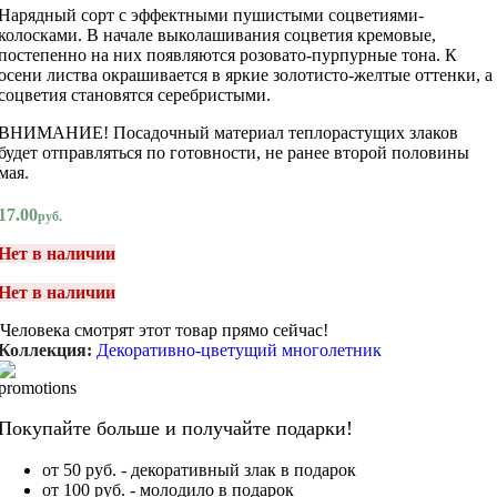
Нарядный сорт с эффектными пушистыми соцветиями-
колосками. В начале выколашивания соцветия кремовые,
постепенно на них появляются розовато-пурпурные тона. К
осени листва окрашивается в яркие золотисто-желтые оттенки, а
соцветия становятся серебристыми.
ВНИМАНИЕ! Посадочный материал теплорастущих злаков
будет отправляться по готовности, не ранее второй половины
мая.
17.00
руб.
Нет в наличии
Нет в наличии
Человека смотрят этот товар прямо сейчас!
Коллекция:
Декоративно-цветущий многолетник
Покупайте больше и получайте подарки!
от 50 руб. - декоративный злак в подарок
от 100 руб. - молодило в подарок