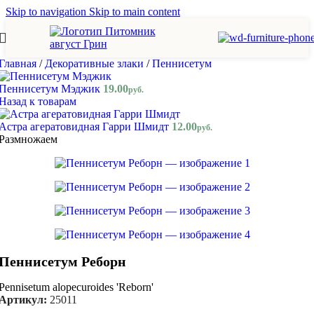
Skip to navigation
Skip to main content
Главная
/
Декоративные злаки
/
Пеннисетум
Пеннисетум Мэджик
19.00
руб.
Назад к товарам
Астра агератовидная Гарри Шмидт
12.00
руб.
Размножаем
Пеннисетум Реборн
Pennisetum alopecuroides 'Reborn'
Артикул:
25011