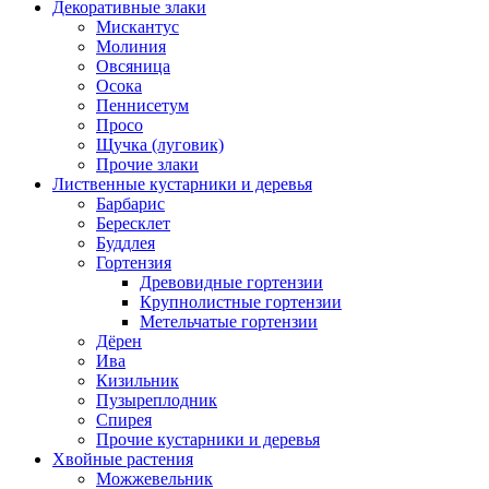
Декоративные злаки
Мискантус
Молиния
Овсяница
Осока
Пеннисетум
Просо
Щучка (луговик)
Прочие злаки
Лиственные кустарники и деревья
Барбарис
Бересклет
Буддлея
Гортензия
Древовидные гортензии
Крупнолистные гортензии
Метельчатые гортензии
Дёрен
Ива
Кизильник
Пузыреплодник
Спирея
Прочие кустарники и деревья
Хвойные растения
Можжевельник