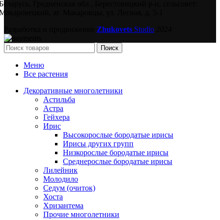
Беларусь, Гродненская обл., Берестовицкий р-н, сельсовет:
Макаровецкий, аг. Макаровцы, ул. Лесная, д. 5-1
Разработка и продвижение
Zhukovets
Studio
2024
Поиск
Меню
Все растения
Декоративные многолетники
Астильба
Астра
Гейхера
Ирис
Высокорослые бородатые ирисы
Ирисы других групп
Низкорослые бородатые ирисы
Среднерослые бородатые ирисы
Лилейник
Молодило
Седум (очиток)
Хоста
Хризантема
Прочие многолетники