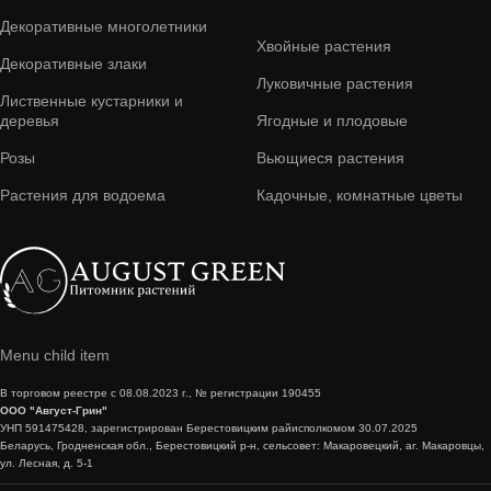
Декоративные многолетники
Хвойные растения
Декоративные злаки
Луковичные растения
Лиственные кустарники и
деревья
Ягодные и плодовые
Розы
Вьющиеся растения
Растения для водоема
Кадочные, комнатные цветы
Menu child item
В торговом реестре с 08.08.2023 г., № регистрации 190455
ООО "Август-Грин"
УНП 591475428, зарегистрирован Берестовицким райисполкомом 30.07.2025
Беларусь, Гродненская обл., Берестовицкий р-н, сельсовет: Макаровецкий, аг. Макаровцы,
ул. Лесная, д. 5-1