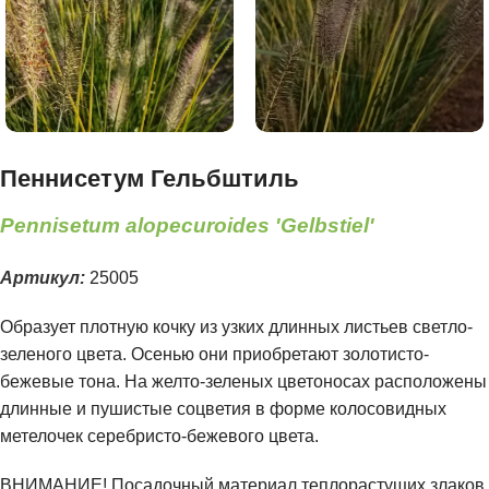
Пеннисетум Гельбштиль
Pennisetum alopecuroides 'Gelbstiel'
Артикул:
25005
Образует плотную кочку из узких длинных листьев светло-
зеленого цвета. Осенью они приобретают золотисто-
бежевые тона. На желто-зеленых цветоносах расположены
длинные и пушистые соцветия в форме колосовидных
метелочек серебристо-бежевого цвета.
ВНИМАНИЕ! Посадочный материал теплорастущих злаков