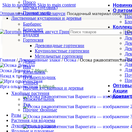
Просо
Skip to navigation
Skip to main content
Новинк
Щучка (луговик)
О пито
Прочие злаки
Отправляем почтой по Беларуси
Посадочный материал собственн
Пра
Лиственные кустарники и деревья
Бло
Барбарис
Коллек
Бересклет
По
Веч
Буддлея
Дек
Гортензия
Дек
Древовидные гортензии
Дек
Крупнолистные гортензии
Дек
Метельчатые гортензии
Для
Главная
/
Декоративные злаки
/
Осока
/
Осока ржавопятнистая В
Дёрен
Для
Ива
Для
Осока Девилла
7.00
руб.
Кизильник
Поч
Назад к товарам
Пузыреплодник
Пря
Спирея
Оптовы
Ирга ольхолистная
9.00
руб.
Прочие кустарники и деревья
Акции
Хвойные растения
Контак
Можжевельник
Туя
Прочие хвойные
Розы
Растения для водоема
Луковичные растения
Ягодные и плодовые