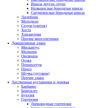
Ирисы других групп
Низкорослые бородатые ирисы
Среднерослые бородатые ирисы
Лилейник
Молодило
Седум (очиток)
Хоста
Хризантема
Прочие многолетники
Декоративные злаки
Мискантус
Молиния
Овсяница
Осока
Пеннисетум
Просо
Щучка (луговик)
Прочие злаки
Лиственные кустарники и деревья
Барбарис
Бересклет
Буддлея
Гортензия
Древовидные гортензии