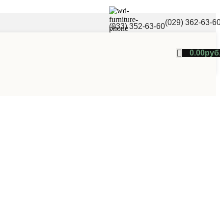
(029) 362-63-6
(033) 352-63-60
0.00
руб