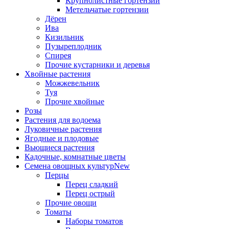
Крупнолистные гортензии
Метельчатые гортензии
Дёрен
Ива
Кизильник
Пузыреплодник
Спирея
Прочие кустарники и деревья
Хвойные растения
Можжевельник
Туя
Прочие хвойные
Розы
Растения для водоема
Луковичные растения
Ягодные и плодовые
Вьющиеся растения
Кадочные, комнатные цветы
Семена овощных культур
New
Перцы
Перец сладкий
Перец острый
Прочие овощи
Томаты
Наборы томатов