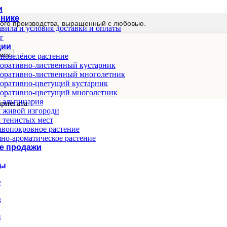
и
мнике
ого производства, выращенный с любовью.
вила и условия доставки и оплаты
г
ции
иск
нозелёное растение
оративно-лиственный кустарник
оративно-лиственный многолетник
оративно-цветущий кустарник
оративно-цветущий многолетник
 альпинария
ариегата
 живой изгороди
 тенистых мест
вопокровное растение
но-ароматическое растение
е продажи
ты