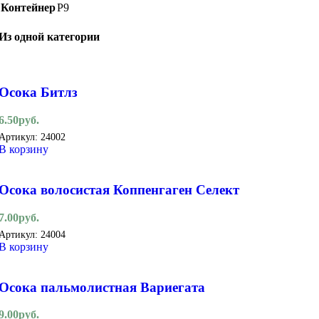
Контейнер
Р9
Из одной категории
Осока Битлз
6.50
руб.
Артикул:
24002
В корзину
Осока волосистая Коппенгаген Селект
7.00
руб.
Артикул:
24004
В корзину
Осока пальмолистная Вариегата
9.00
руб.