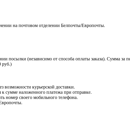
чении на почтовом отделении Белпочты/Европочты.
нии посылки (независимо от способа оплаты заказа). Сумма за 
 руб.)
з возможности курьерской доставки.
я к сумме наложенного платежа при отправке.
ть номер своего мобильного телефона.
 Европочты.