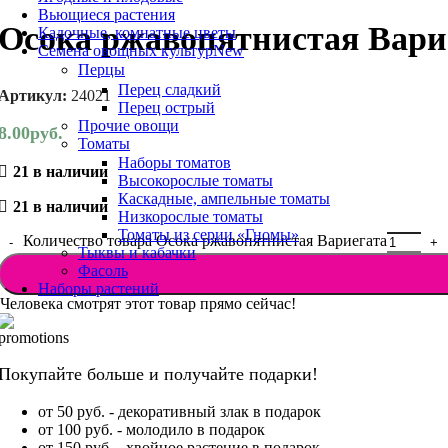
Вьющиеся растения
Осока ржавопятнистая Вари
Кадочные, комнатные цветы
Семена овощных культур
New
Перцы
Перец сладкий
Артикул:
24021
Перец острый
Прочие овощи
8.00
руб.
Томаты
Наборы томатов
21 в наличии
Высокорослые томаты
Каскадные, ампельные томаты
21 в наличии
Низкорослые томаты
Томаты из серии «Гномы»
Количество товара Осока ржавопятнистая Вариегата
Тыквы и кабачки
Фасоль
Наборы растений
Человека смотрят этот товар прямо сейчас!
Покупайте больше и получайте подарки!
от 50 руб. - декоративный злак в подарок
от 100 руб. - молодило в подарок
от 150 руб. - хвойное растение в подарок