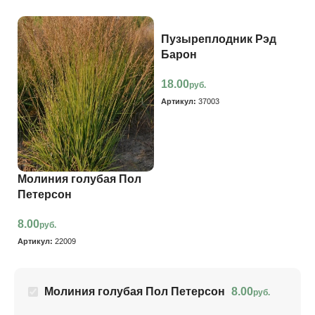
Пузыреплодник Рэд
Барон
18.00
руб.
Артикул:
37003
Молиния голубая Пол
Т
Петерсон
Б
8.00
6
руб.
Артикул:
22009
Ар
Молиния голубая Пол Петерсон
8.00
руб.