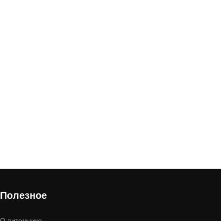
В корзину
Полезное
О питомнике