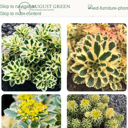
Skip to navigation
Skip to main content
Главная
/
Декоративные многолетники
/
Седум (очиток)