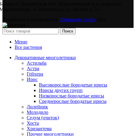
Беларусь, Гродненская обл., Берестовицкий р-н, сельсовет:
Макаровецкий, аг. Макаровцы, ул. Лесная, д. 5-1
Разработка и продвижение
Zhukovets
Studio
2024
Поиск
Меню
Все растения
Декоративные многолетники
Астильба
Астра
Гейхера
Ирис
Высокорослые бородатые ирисы
Ирисы других групп
Низкорослые бородатые ирисы
Среднерослые бородатые ирисы
Лилейник
Молодило
Седум (очиток)
Хоста
Хризантема
Прочие многолетники