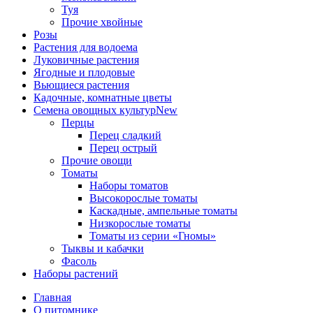
Туя
Прочие хвойные
Розы
Растения для водоема
Луковичные растения
Ягодные и плодовые
Вьющиеся растения
Кадочные, комнатные цветы
Семена овощных культур
New
Перцы
Перец сладкий
Перец острый
Прочие овощи
Томаты
Наборы томатов
Высокорослые томаты
Каскадные, ампельные томаты
Низкорослые томаты
Томаты из серии «Гномы»
Тыквы и кабачки
Фасоль
Наборы растений
Главная
О питомнике