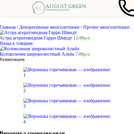
Skip to navigation
Skip to main content
Главная
/
Декоративные многолетники
/
Прочие многолетники
Астра агератовидная Гарри Шмидт
12.00
руб.
Назад к товарам
Колокольчик широколистный Альба
7.00
руб.
Размножаем
Вероника горечавковая