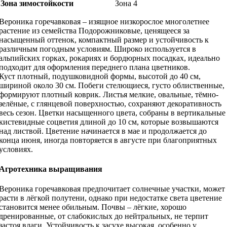
Зона зимостойкости
Зона 4
Вероника горечавковая – изящное низкорослое многолетнее
растение из семейства Подорожниковые, ценящееся за
насыщенный оттенок, компактный размер и устойчивость к
различным погодным условиям. Широко используется в
альпийских горках, рокариях и бордюрных посадках, идеально
подходит для оформления переднего плана цветников.
Куст плотный, подушковидной формы, высотой до 40 см,
шириной около 30 см. Побеги стелющиеся, густо облиственные,
формируют плотный коврик. Листья мелкие, овальные, тёмно-
зелёные, с глянцевой поверхностью, сохраняют декоративность
весь сезон. Цветки насыщенного цвета, собраны в вертикальные
кистевидные соцветия длиной до 10 см, которые возвышаются
над листвой. Цветение начинается в мае и продолжается до
конца июня, иногда повторяется в августе при благоприятных
условиях.
Агротехника выращивания
Вероника горечавковая предпочитает солнечные участки, может
расти в лёгкой полутени, однако при недостатке света цветение
становится менее обильным. Почвы – лёгкие, хорошо
дренированные, от слабокислых до нейтральных, не терпит
застоя влаги. Устойчивость к засухе высокая, особенно у