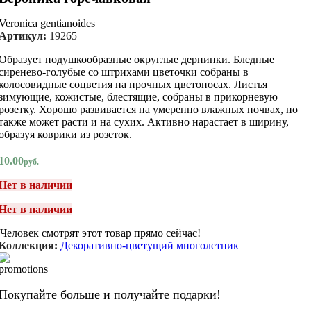
Veronica gentianoides
Артикул:
19265
Образует подушкообразные округлые дернинки. Бледные
сиренево-голубые со штрихами цветочки собраны в
колосовидные соцветия на прочных цветоносах. Листья
зимующие, кожистые, блестящие, собраны в прикорневую
розетку. Хорошо развивается на умеренно влажных почвах, но
также может расти и на сухих. Активно нарастает в ширину,
образуя коврики из розеток.
10.00
руб.
Нет в наличии
Нет в наличии
Человек смотрят этот товар прямо сейчас!
Коллекция:
Декоративно-цветущий многолетник
Покупайте больше и получайте подарки!