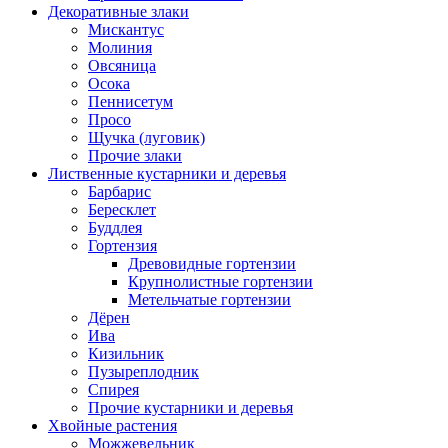
Декоративные злаки
Мискантус
Молиния
Овсяница
Осока
Пеннисетум
Просо
Щучка (луговик)
Прочие злаки
Лиственные кустарники и деревья
Барбарис
Бересклет
Буддлея
Гортензия
Древовидные гортензии
Крупнолистные гортензии
Метельчатые гортензии
Дёрен
Ива
Кизильник
Пузыреплодник
Спирея
Прочие кустарники и деревья
Хвойные растения
Можжевельник