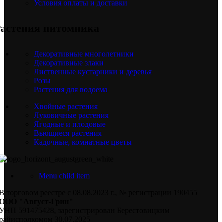
Условия оплаты и доставки
астения питомника
Декоративные многолетники
Декоративные злаки
Лиственные кустарники и деревья
Розы
Растения для водоема
Хвойные растения
Луковичные растения
Ягодные и плодовые
Вьющиеся растения
Кадочные, комнатные цветы
Menu child item
В торговом реестре с 08.08.2023 г., № регистрации 190455
ООО "Август-Грин"
УНП 591475428, зарегистрирован Берестовицким
райисполкомом 30.07.2025