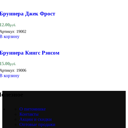
Бруннера Джек Фрост
12.00
руб.
Артикул:
19002
В корзину
Бруннера Кингс Рэнсом
15.00
руб.
Артикул:
19006
В корзину
олезное
О питомнике
Контакты
Акции и скидки
Оптовые продажи