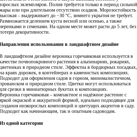
взрослых экземпляров. Полив требуется только в период сильно
жары или при длительном отсутствии осадков. Морозостойкость
высокая – выдерживает до −30 °C, зимнего укрытия не требует.
Размножается делением куста весной или осенью, а также
черенками и семенами. На одном месте может расти до 5 лет, без
потери декоративности.
Направления использования в ландшафтном дизайне
В ландшафтном дизайне вероника горечавковая используется в
качестве почвопокровного растения в альпинариях, рокариях,
цветниках в природном стиле. Эффектна в бордюрных посадках,
на краях дорожек, в контейнерах и каменистых композициях.
Подходит для оформления садов в горном, минималистичном,
прованском и природном стиле. Цветки могут использоваться
для срезки в миниатюрных букетах и композициях.
Вероника горечавковая – компактное и надёжное растение с
яркой окраской и аккуратной формой, идеально подходящее для
создания низкорослых композиций и цветущих акцентов в саду.
Подходит как начинающим, так и опытным садоводам.
Из одной категории