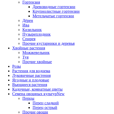
Гортензия
Древовидные гортензии
Крупнолистные гортензии
Метельчатые гортензии
Дёрен
Ива
Кизильник
Пузыреплодник
Спирея
Прочие кустарники и деревья
Хвойные растения
Можжевельник
Туя
Прочие хвойные
Розы
Растения для водоема
Луковичные растения
Ягодные и плодовые
Вьющиеся растения
Кадочные, комнатные цветы
Семена овощных культур
New
Перцы
Перец сладкий
Перец острый
Прочие овощи