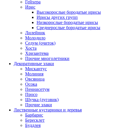
Гейхера
Ирис
Высокорослые бородатые ирисы
Ирисы других групп
Низкорослые бородатые ирисы
Среднерослые бородатые ирисы
Лилейник
Молодило
Седум (очиток)
Хоста
Хризантема
Прочие многолетники
Декоративные злаки
Мискантус
Молиния
Овсяница
Осока
Пеннисетум
Просо
Щучка (луговик)
Прочие злаки
Лиственные кустарники и деревья
Барбарис
Бересклет
Буддлея