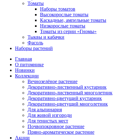
Томаты
Наборы томатов
Высокорослые томаты
Каскадные, ампельные томаты
Низкорослые томаты
Томаты из серии «Гномы»
Тыквы и кабачки
Фасоль
Наборы растений
Главная
О питомнике
Новинки
Коллекции
Вечнозелёное растение
Декоративно-лиственный кустарник
Декоративно-лиственный многолетник
Декоративно-цветущий кустарник
Декоративно-цветущий многолетник
Для альпинария
Для живой изгороди
Для тенистых мест
Почвопокровное растение
Пряно-ароматическое растение
Акции