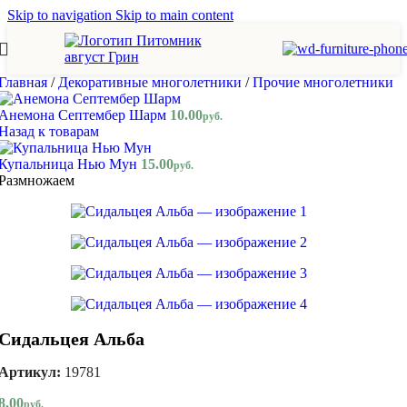
Skip to navigation
Skip to main content
Главная
/
Декоративные многолетники
/
Прочие многолетники
Анемона Септембер Шарм
10.00
руб.
Назад к товарам
Купальница Нью Мун
15.00
руб.
Размножаем
Сидальцея Альба
Артикул:
19781
8.00
руб.