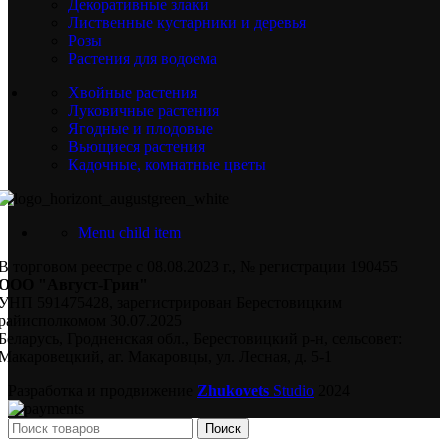
Декоративные злаки
Лиственные кустарники и деревья
Розы
Растения для водоема
Хвойные растения
Луковичные растения
Ягодные и плодовые
Вьющиеся растения
Кадочные, комнатные цветы
Menu child item
В торговом реестре с 08.08.2023 г., № регистрации 190455
ООО "Август-Грин"
УНП 591475428, зарегистрирован Берестовицким
райисполкомом 30.07.2025
Беларусь, Гродненская обл., Берестовицкий р-н, сельсовет:
Макаровецкий, аг. Макаровцы, ул. Лесная, д. 5-1
Разработка и продвижение
Zhukovets
Studio
2024
Поиск