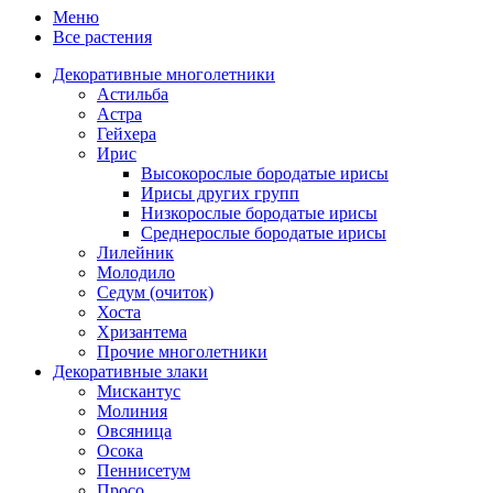
Меню
Все растения
Декоративные многолетники
Астильба
Астра
Гейхера
Ирис
Высокорослые бородатые ирисы
Ирисы других групп
Низкорослые бородатые ирисы
Среднерослые бородатые ирисы
Лилейник
Молодило
Седум (очиток)
Хоста
Хризантема
Прочие многолетники
Декоративные злаки
Мискантус
Молиния
Овсяница
Осока
Пеннисетум
Просо