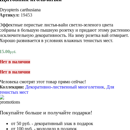
Dryopteris carthusiana
Артикул:
19453
Эффектные перистые листья-вайи светло-зеленого цвета
собраны в большую пышную розетку и придают этому растению
исключительную декоративность. На зиму розетка вай отмирает.
Хорошо развивается в условиях влажных тенистых мест.
15.00
руб.
Нет в наличии
Нет в наличии
Человека смотрят этот товар прямо сейчас!
Коллекции:
Декоративно-лиственный многолетник
,
Для
тенистых мест
Покупайте больше и получайте подарки!
от 50 руб. - декоративный злак в подарок
от 100 руб. - молодило в подарок