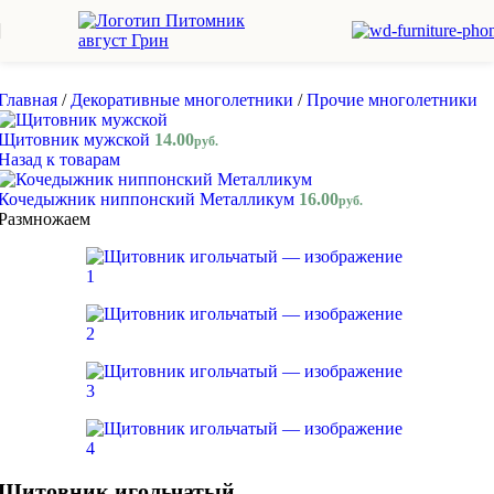
Skip to navigation
Skip to main content
Главная
/
Декоративные многолетники
/
Прочие многолетники
Щитовник мужской
14.00
руб.
Назад к товарам
Кочедыжник ниппонский Металликум
16.00
руб.
Размножаем
Щитовник игольчатый