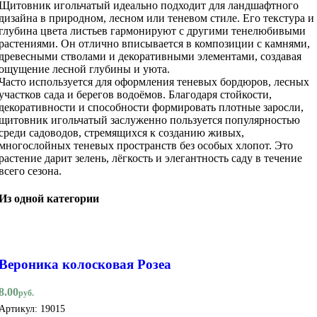
Щитовник игольчатый идеально подходит для ландшафтного
дизайна в природном, лесном или теневом стиле. Его текстура и
глубина цвета листьев гармонируют с другими тенелюбивыми
растениями. Он отлично вписывается в композиции с камнями,
древесными стволами и декоративными элементами, создавая
ощущение лесной глубины и уюта.
Часто используется для оформления теневых бордюров, лесных
участков сада и берегов водоёмов. Благодаря стойкости,
декоративности и способности формировать плотные заросли,
щитовник игольчатый заслуженно пользуется популярностью
среди садоводов, стремящихся к созданию живых,
многослойных теневых пространств без особых хлопот. Это
растение дарит зелень, лёгкость и элегантность саду в течение
всего сезона.
Из одной категории
Вероника колосковая Розеа
8.00
руб.
Артикул:
19015