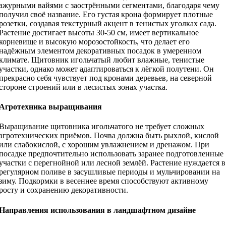
ажурными вайями с заострёнными сегментами, благодаря чему
получил своё название. Его густая крона формирует плотные
розетки, создавая текстурный акцент в тенистых уголках сада.
Растение достигает высоты 30-50 см, имеет вертикальное
корневище и высокую морозостойкость, что делает его
надёжным элементом декоративных посадок в умеренном
климате. Щитовник игольчатый любит влажные, тенистые
участки, однако может адаптироваться к лёгкой полутени. Он
прекрасно себя чувствует под кронами деревьев, на северной
стороне строений или в лесистых зонах участка.
Агротехника выращивания
Выращивание щитовника игольчатого не требует сложных
агротехнических приёмов. Почва должна быть рыхлой, кислой
или слабокислой, с хорошим увлажнением и дренажом. При
посадке предпочтительно использовать заранее подготовленные
участки с перегнойной или лесной землёй. Растение нуждается в
регулярном поливе в засушливые периоды и мульчировании на
зиму. Подкормки в весеннее время способствуют активному
росту и сохранению декоративности.
Направления использования в ландшафтном дизайне