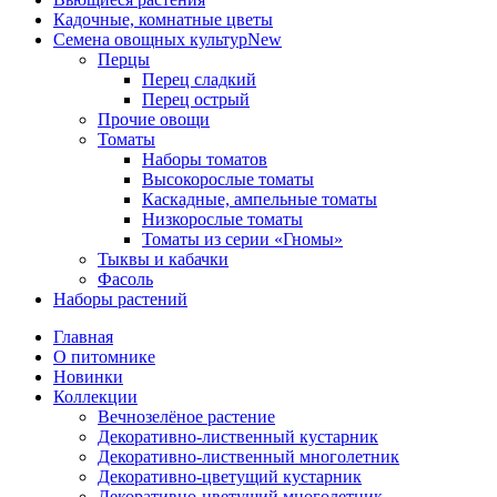
Кадочные, комнатные цветы
Семена овощных культур
New
Перцы
Перец сладкий
Перец острый
Прочие овощи
Томаты
Наборы томатов
Высокорослые томаты
Каскадные, ампельные томаты
Низкорослые томаты
Томаты из серии «Гномы»
Тыквы и кабачки
Фасоль
Наборы растений
Главная
О питомнике
Новинки
Коллекции
Вечнозелёное растение
Декоративно-лиственный кустарник
Декоративно-лиственный многолетник
Декоративно-цветущий кустарник
Декоративно-цветущий многолетник