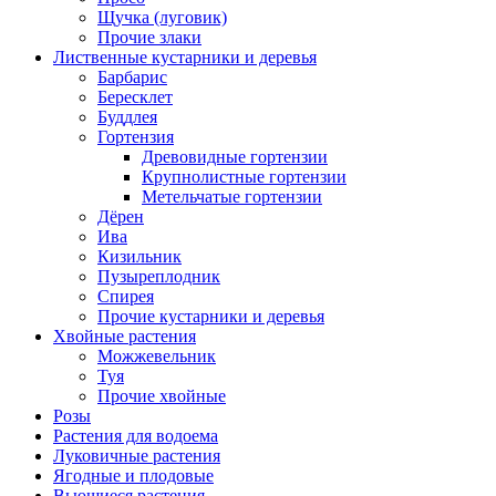
Щучка (луговик)
Прочие злаки
Лиственные кустарники и деревья
Барбарис
Бересклет
Буддлея
Гортензия
Древовидные гортензии
Крупнолистные гортензии
Метельчатые гортензии
Дёрен
Ива
Кизильник
Пузыреплодник
Спирея
Прочие кустарники и деревья
Хвойные растения
Можжевельник
Туя
Прочие хвойные
Розы
Растения для водоема
Луковичные растения
Ягодные и плодовые
Вьющиеся растения