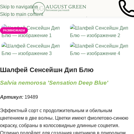
Skip to navigation
Skip to main content
лавная
/
Декоративные многолетники
/
Прочие многолетники
РАЗМНОЖАЕМ
Шалфей Сенсейшн Дип Блю
Salvia nemorosa 'Sensation Deep Blue'
Артикул:
19489
Эффектный сорт с продолжительным и обильным
цветением в две волны. Цветки имеют фиолетово-синюю
окраску, собраны в колосовидные длинные соцветия.
Отлично подойдет для создания цветников в природном