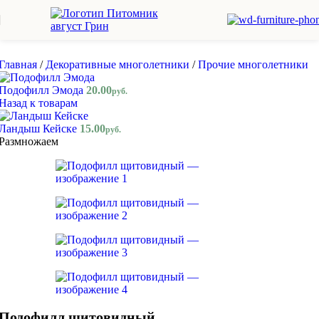
Skip to navigation
Skip to main content
Главная
/
Декоративные многолетники
/
Прочие многолетники
Подофилл Эмода
20.00
руб.
Назад к товарам
Ландыш Кейске
15.00
руб.
Размножаем
Подофилл щитовидный