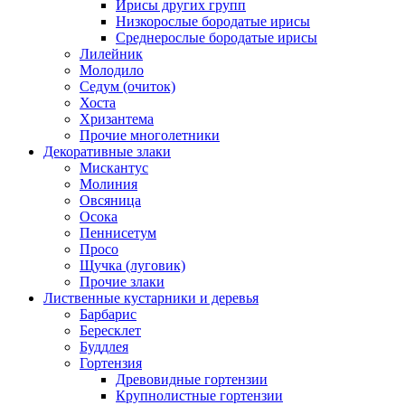
Ирисы других групп
Низкорослые бородатые ирисы
Среднерослые бородатые ирисы
Лилейник
Молодило
Седум (очиток)
Хоста
Хризантема
Прочие многолетники
Декоративные злаки
Мискантус
Молиния
Овсяница
Осока
Пеннисетум
Просо
Щучка (луговик)
Прочие злаки
Лиственные кустарники и деревья
Барбарис
Бересклет
Буддлея
Гортензия
Древовидные гортензии
Крупнолистные гортензии