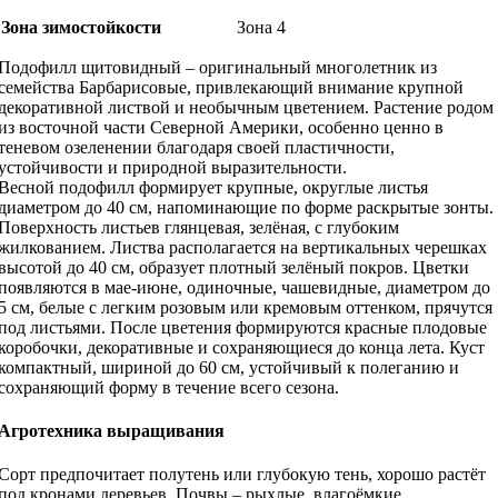
Зона зимостойкости
Зона 4
Подофилл щитовидный – оригинальный многолетник из
семейства Барбарисовые, привлекающий внимание крупной
декоративной листвой и необычным цветением. Растение родом
из восточной части Северной Америки, особенно ценно в
теневом озеленении благодаря своей пластичности,
устойчивости и природной выразительности.
Весной подофилл формирует крупные, округлые листья
диаметром до 40 см, напоминающие по форме раскрытые зонты.
Поверхность листьев глянцевая, зелёная, с глубоким
жилкованием. Листва располагается на вертикальных черешках
высотой до 40 см, образует плотный зелёный покров. Цветки
появляются в мае-июне, одиночные, чашевидные, диаметром до
5 см, белые с легким розовым или кремовым оттенком, прячутся
под листьями. После цветения формируются красные плодовые
коробочки, декоративные и сохраняющиеся до конца лета. Куст
компактный, шириной до 60 см, устойчивый к полеганию и
сохраняющий форму в течение всего сезона.
Агротехника выращивания
Сорт предпочитает полутень или глубокую тень, хорошо растёт
под кронами деревьев. Почвы – рыхлые, влагоёмкие,