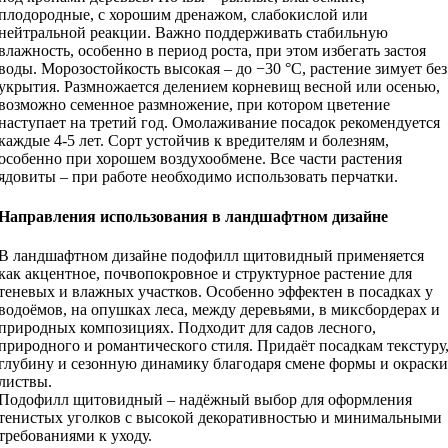
плодородные, с хорошим дренажом, слабокислой или
нейтральной реакции. Важно поддерживать стабильную
влажность, особенно в период роста, при этом избегать застоя
воды. Морозостойкость высокая – до −30 °C, растение зимует без
укрытия. Размножается делением корневищ весной или осенью,
возможно семенное размножение, при котором цветение
наступает на третий год. Омолаживание посадок рекомендуется
каждые 4-5 лет. Сорт устойчив к вредителям и болезням,
особенно при хорошем воздухообмене. Все части растения
ядовиты – при работе необходимо использовать перчатки.
Направления использования в ландшафтном дизайне
В ландшафтном дизайне подофилл щитовидный применяется
как акцентное, почвопокровное и структурное растение для
теневых и влажных участков. Особенно эффектен в посадках у
водоёмов, на опушках леса, между деревьями, в миксбордерах и
природных композициях. Подходит для садов лесного,
природного и романтического стиля. Придаёт посадкам текстуру
глубину и сезонную динамику благодаря смене формы и окраски
листвы.
Подофилл щитовидный – надёжный выбор для оформления
тенистых уголков с высокой декоративностью и минимальными
требованиями к уходу.