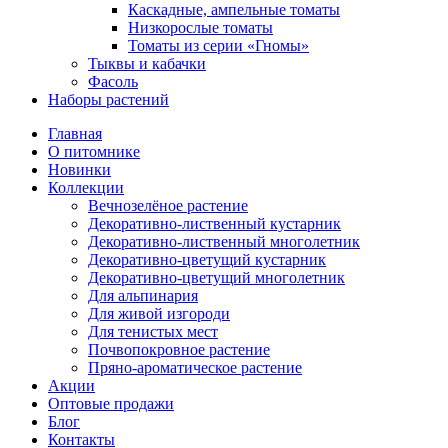
Каскадные, ампельные томаты
Низкорослые томаты
Томаты из серии «Гномы»
Тыквы и кабачки
Фасоль
Наборы растений
Главная
О питомнике
Новинки
Коллекции
Вечнозелёное растение
Декоративно-лиственный кустарник
Декоративно-лиственный многолетник
Декоративно-цветущий кустарник
Декоративно-цветущий многолетник
Для альпинария
Для живой изгороди
Для тенистых мест
Почвопокровное растение
Пряно-ароматическое растение
Акции
Оптовые продажи
Блог
Контакты