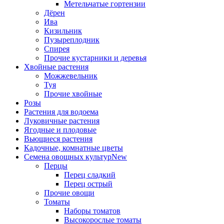
Метельчатые гортензии
Дёрен
Ива
Кизильник
Пузыреплодник
Спирея
Прочие кустарники и деревья
Хвойные растения
Можжевельник
Туя
Прочие хвойные
Розы
Растения для водоема
Луковичные растения
Ягодные и плодовые
Вьющиеся растения
Кадочные, комнатные цветы
Семена овощных культур
New
Перцы
Перец сладкий
Перец острый
Прочие овощи
Томаты
Наборы томатов
Высокорослые томаты