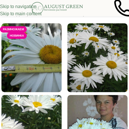
Skip to navigation
Skip to main content
лавная
/
Декоративные многолетники
/
Прочие многолетники
РАЗМНОЖАЕМ
НОВИНКА