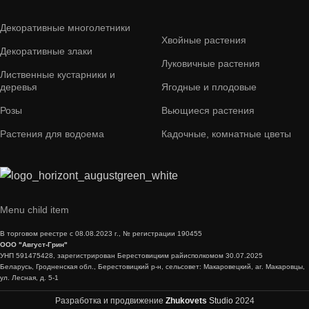
Декоративные многолетники
Хвойные растения
Декоративные злаки
Луковичные растения
Лиственные кустарники и
деревья
Ягодные и плодовые
Розы
Вьющиеся растения
Растения для водоема
Кадочные, комнатные цветы
Menu child item
В торговом реестре с 08.08.2023 г., № регистрации 190455
ООО "Август-Грин"
УНП 591475428, зарегистрирован Берестовицким райисполкомом 30.07.2025
Беларусь, Гродненская обл., Берестовицкий р-н, сельсовет: Макаровецкий, аг. Макаровцы,
ул. Лесная, д. 5-1
Разработка и продвижение
Zhukovets
Studio
2024