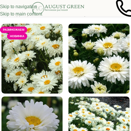
Skip to navigation
Skip to main content
лавная
/
Декоративные многолетники
/
Прочие многолетники
РАЗМНОЖАЕМ
НОВИНКА