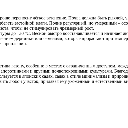
орошо переносит лёгкое затенение. Почва должна быть рыхлой,
збегать застойной влаги. Полив регулярный, но умеренный – ос
ота, чтобы не стимулировать чрезмерный рост.
уры до –30 °C. Весной быстро восстанавливается и начинает ак
ением дернинки или семенами, которые прорастают при темпера
ез проплешин.
тива газону, особенно в местах с ограниченным доступом, межд
папоротниками и другими почвопокровными культурами. Благодар
ользуется в японских садах, садах в стиле минимализм и приро
зить любой участок, придавая ему ухоженный и естественный ви