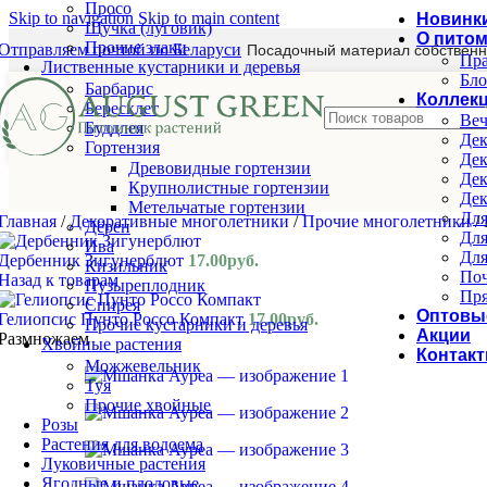
Просо
Skip to navigation
Skip to main content
Новинк
Щучка (луговик)
О пито
Прочие злаки
Отправляем почтой по Беларуси
Посадочный материал собственн
Пра
Лиственные кустарники и деревья
Бло
Барбарис
Коллек
Бересклет
Веч
Буддлея
Дек
Гортензия
Дек
Древовидные гортензии
Дек
Крупнолистные гортензии
Дек
Метельчатые гортензии
Для
Главная
/
Декоративные многолетники
/
Прочие многолетники
/
Дёрен
Для
Ива
Для
Дербенник Зигунерблют
17.00
руб.
Кизильник
Поч
Назад к товарам
Пузыреплодник
Пря
Спирея
Оптовы
Гелиопсис Пунто Россо Компакт
17.00
руб.
Прочие кустарники и деревья
Акции
Размножаем
Хвойные растения
Контак
Можжевельник
Туя
Прочие хвойные
Розы
Растения для водоема
Луковичные растения
Ягодные и плодовые