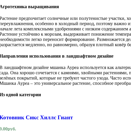
Агротехника выращивания
Растение предпочитает солнечные или полутенистые участки, х
переувлажнения, особенно в холодный период, поэтому важно и
начале лета комплексными удобрениями с низким содержанием аз
Растение устойчиво к морозам, выдерживает понижение температ
необходимости легко переносит формирование. Размножается дел
разрастается медленно, но равномерно, образуя плотный ковёр б
Направления использования в ландшафтном дизайне
В ландшафтном дизайне мшанка Ауреа используется как альтерна
сада. Она хорошо сочетается с камнями, хвойными растениями, 
зелёных покрытий, которые не требуют частого ухода. Часто исп
Мшанка Ауреа – это универсальное растение, способное преобра
Из одной категории
Котовник Сикс Хиллс Гиант
9.00
руб.