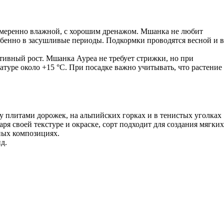
 умеренно влажной, с хорошим дренажом. Мшанка не любит
обенно в засушливые периоды. Подкормки проводятся весной и в
тивный рост. Мшанка Ауреа не требует стрижки, но при
туре около +15 °C. При посадке важно учитывать, что растение
у плитами дорожек, на альпийских горках и в тенистых уголках
я своей текстуре и окраске, сорт подходит для создания мягких
дных композициях.
д.