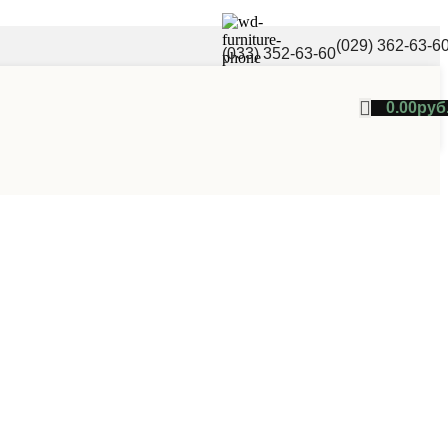
(029) 362-63-6
(033) 352-63-60
0.00
руб