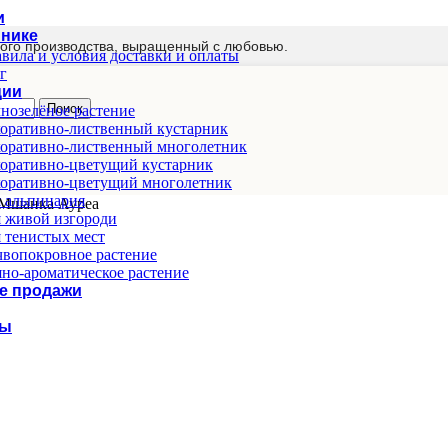
и
мнике
ого производства, выращенный с любовью.
вила и условия доставки и оплаты
г
ции
Поиск
нозелёное растение
оративно-лиственный кустарник
оративно-лиственный многолетник
оративно-цветущий кустарник
оративно-цветущий многолетник
 альпинария
Мшанка Ауреа
 живой изгороди
 тенистых мест
вопокровное растение
но-ароматическое растение
е продажи
ты