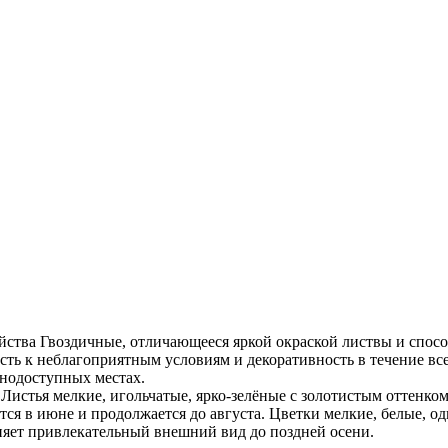
йства Гвоздичные, отличающееся яркой окраской листвы и спос
сть к неблагоприятным условиям и декоративность в течение вс
днодоступных местах.
 Листья мелкие, игольчатые, ярко-зелёные с золотистым оттенком
ется в июне и продолжается до августа. Цветки мелкие, белые, 
няет привлекательный внешний вид до поздней осени.