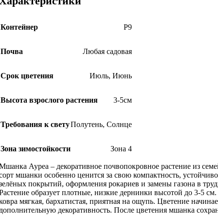
Характеристики
Контейнер
Р9
Почва
Любая садовая
Срок цветения
Июль
,
Июнь
Высота взрослого растения
3-5см
Требования к свету
Полутень
,
Солнце
Зона зимостойкости
Зона 4
Мшанка Ауреа – декоративное почвопокровное растение из семе
сорт мшанки особенно ценится за свою компактность, устойчиво
зелёных покрытий, оформления рокариев и замены газона в тру
Растение образует плотные, низкие дернинки высотой до 3-5 см.
ковра мягкая, бархатистая, приятная на ощупь. Цветение начина
дополнительную декоративность. После цветения мшанка сохра