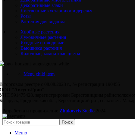
Декоративные злаки
Лиственные кустарники и деревья
Розы
Растения для водоема
Хвойные растения
Луковичные растения
Ягодные и плодовые
Вьющиеся растения
Кадочные, комнатные цветы
Menu child item
В торговом реестре с 08.08.2023 г., № регистрации 190455
ООО "Август-Грин"
УНП 591475428, зарегистрирован Берестовицким райисполкомом
Беларусь, Гродненская обл., Берестовицкий р-н, сельсовет: Макар
Разработка и продвижение
Zhukovets
Studio
2024
Поиск
Меню