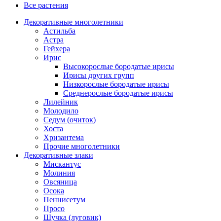
Все растения
Декоративные многолетники
Астильба
Астра
Гейхера
Ирис
Высокорослые бородатые ирисы
Ирисы других групп
Низкорослые бородатые ирисы
Среднерослые бородатые ирисы
Лилейник
Молодило
Седум (очиток)
Хоста
Хризантема
Прочие многолетники
Декоративные злаки
Мискантус
Молиния
Овсяница
Осока
Пеннисетум
Просо
Щучка (луговик)