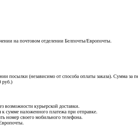
чении на почтовом отделении Белпочты/Европочты.
нии посылки (независимо от способа оплаты заказа). Сумма за 
 руб.)
з возможности курьерской доставки.
я к сумме наложенного платежа при отправке.
ть номер своего мобильного телефона.
 Европочты.