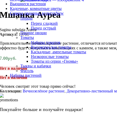
Вьющиеся растения
Кадочные, комнатные цветы
Мшанка Ауреа
Семена овощных культур
New
Перцы
Перец сладкий
Перец острый
Sagina subulata Aurea
Прочие овощи
Артикул:
19701
Томаты
Наборы томатов
Привлекательное почвопокровное растение, отличается игольча
Высокорослые томаты
эффектно будет смотреться в композициях с камнем, а также ме
Каскадные, ампельные томаты
Низкорослые томаты
7.00
руб.
Томаты из серии «Гномы»
Тыквы и кабачки
Нет в наличии
Фасоль
Наборы растений
Нет в наличии
Человек смотрят этот товар прямо сейчас!
Коллекции:
Вечнозелёное растение
,
Декоративно-лиственный м
Покупайте больше и получайте подарки!