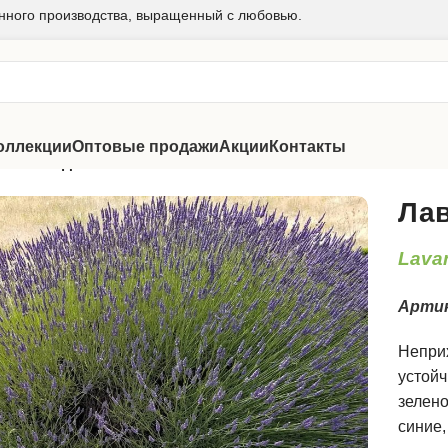
нного производства, выращенный с любовью.
оллекции
Оптовые продажи
Акции
Контакты
ки
/
Лавандин Феноменал
Ла
Lavan
Арти
Неприх
устойч
зелено
синие,