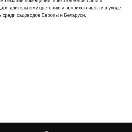
оматизации помещений, приготовления саше и
даря длительному цветению и неприхотливости в уходе
ь среди садоводов Европы и Беларуси.