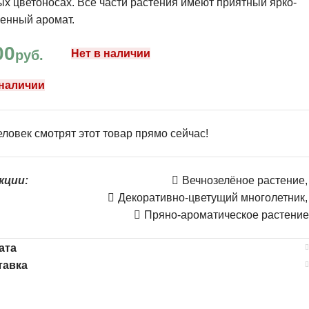
х цветоносах. Все части растения имеют приятный ярко-
енный аромат.
00
руб.
Нет в наличии
 наличии
ловек смотрят этот товар прямо сейчас!
кции:
Вечнозелёное растение
,
Декоративно-цветущий многолетник
,
Пряно-ароматическое растение
ата
тавка