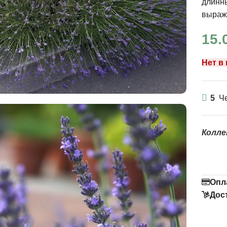
длинны
выраж
15.
Нет в
5
Че
Колле
Опл
Дос