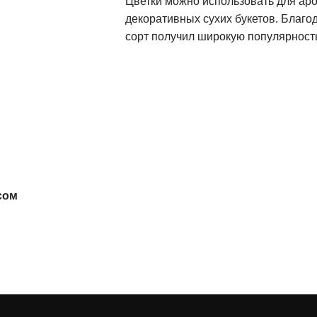
Цветки можно использовать для ар
декоративных сухих букетов. Благо
сорт получил широкую популярност
сом