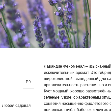
Лавандин Феноменал – изысканный 
исключительный аромат. Это гибрид
широколистной, выведенный для с
Р9
привлекательность растения, но и е
Куст мощный, хорошо разветвлённый
зелёные, узкие, с характерным оп
соцветия насыщенно-фиолетового от
Любая садовая
привлекает пчёл, бабочек и других 