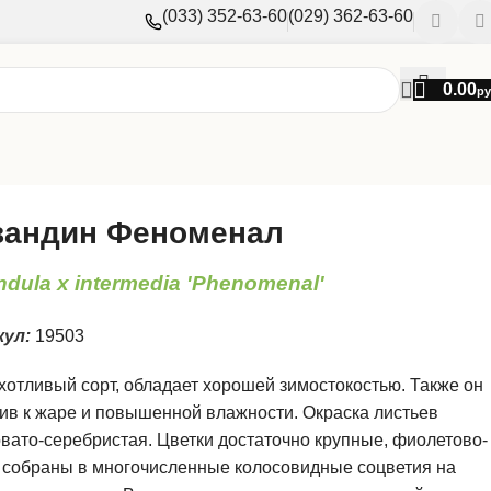
(033) 352-63-60
(029) 362-63-60
0.00
ру
вандин Феноменал
dula x intermedia 'Phenomenal'
кул:
19503
отливый сорт, обладает хорошей зимостокостью. Также он
ив к жаре и повышенной влажности. Окраска листьев
вато-серебристая. Цветки достаточно крупные, фиолетово-
 собраны в многочисленные колосовидные соцветия на