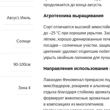
продолжается до конца августа.
Агротехника выращивания
Август
,
Июль
Сорт отличается высокой зимостой
до –25 °C при хорошем укрытии. Зас
лёгкие, хорошо дренированные поч
Солнце
посадки – солнечные участки, защи
цветения: удаляют отцветшие побег
укрыть хвойным лапником для лучш
90-100см
Направления использования
Лавандин Феноменал прекрасно под
миксбордеров, рокариев и альпинар
Зона 4
отдыха благодаря стойкому аромату
формирует живописные ароматные к
в композициях из многолетников.