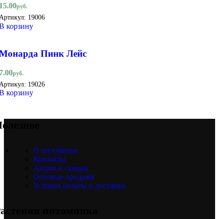
15.00
руб.
Артикул:
19006
В корзину
Монарда Пинк Лейс
7.00
руб.
Артикул:
19026
В корзину
олезное
О питомнике
Контакты
Акции и скидки
Оптовые продажи
Условия оплаты и доставки
астения питомника