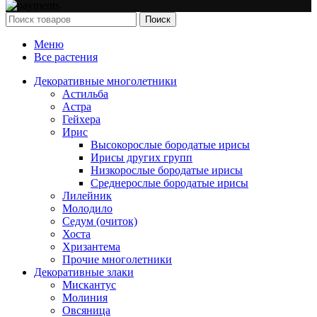
Поиск
Меню
Все растения
Декоративные многолетники
Астильба
Астра
Гейхера
Ирис
Высокорослые бородатые ирисы
Ирисы других групп
Низкорослые бородатые ирисы
Среднерослые бородатые ирисы
Лилейник
Молодило
Седум (очиток)
Хоста
Хризантема
Прочие многолетники
Декоративные злаки
Мискантус
Молиния
Овсяница