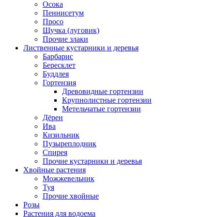
Осока
Пеннисетум
Просо
Щучка (луговик)
Прочие злаки
Лиственные кустарники и деревья
Барбарис
Бересклет
Буддлея
Гортензия
Древовидные гортензии
Крупнолистные гортензии
Метельчатые гортензии
Дёрен
Ива
Кизильник
Пузыреплодник
Спирея
Прочие кустарники и деревья
Хвойные растения
Можжевельник
Туя
Прочие хвойные
Розы
Растения для водоема