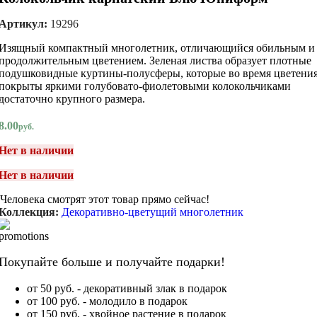
Артикул:
19296
Изящный компактный многолетник, отличающийся обильным и
продолжительным цветением. Зеленая листва образует плотные
подушковидные куртины-полусферы, которые во время цветени
покрыты яркими голубовато-фиолетовыми колокольчиками
достаточно крупного размера.
8.00
руб.
Нет в наличии
Нет в наличии
Человека смотрят этот товар прямо сейчас!
Коллекция:
Декоративно-цветущий многолетник
Покупайте больше и получайте подарки!
от 50 руб. - декоративный злак в подарок
от 100 руб. - молодило в подарок
от 150 руб. - хвойное растение в подарок