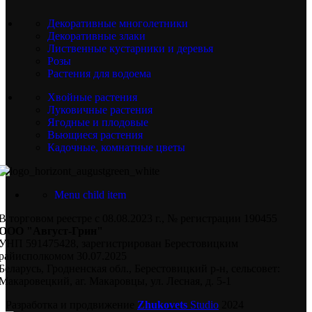
Декоративные многолетники
Декоративные злаки
Лиственные кустарники и деревья
Розы
Растения для водоема
Хвойные растения
Луковичные растения
Ягодные и плодовые
Вьющиеся растения
Кадочные, комнатные цветы
Menu child item
В торговом реестре с 08.08.2023 г., № регистрации 190455
ООО "Август-Грин"
УНП 591475428, зарегистрирован Берестовицким
райисполкомом 30.07.2025
Беларусь, Гродненская обл., Берестовицкий р-н, сельсовет:
Макаровецкий, аг. Макаровцы, ул. Лесная, д. 5-1
Разработка и продвижение
Zhukovets
Studio
2024