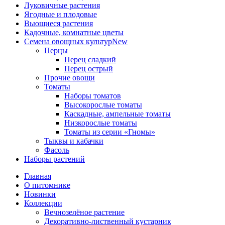
Луковичные растения
Ягодные и плодовые
Вьющиеся растения
Кадочные, комнатные цветы
Семена овощных культур
New
Перцы
Перец сладкий
Перец острый
Прочие овощи
Томаты
Наборы томатов
Высокорослые томаты
Каскадные, ампельные томаты
Низкорослые томаты
Томаты из серии «Гномы»
Тыквы и кабачки
Фасоль
Наборы растений
Главная
О питомнике
Новинки
Коллекции
Вечнозелёное растение
Декоративно-лиственный кустарник