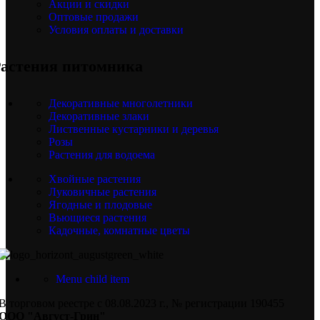
Акции и скидки
Оптовые продажи
Условия оплаты и доставки
астения питомника
Декоративные многолетники
Декоративные злаки
Лиственные кустарники и деревья
Розы
Растения для водоема
Хвойные растения
Луковичные растения
Ягодные и плодовые
Вьющиеся растения
Кадочные, комнатные цветы
Menu child item
В торговом реестре с 08.08.2023 г., № регистрации 190455
ООО "Август-Грин"