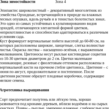
Зона зимостойкости
Зона 4
Эпипактис широколистный – декоративный многолетник из
семейства Орхидные, встречающийся в природе на влажных
лесных опушках, вдоль ручьёв и в тенистых болотистых зонах.
Это одно из самых устойчивых к культивированию видов
орхидей, отличающееся элегантной формой цветков,
неприхотливостью и способностью адаптироваться к различным
условиям сада.
Куст формирует вертикальные побеги высотой до 60-80 см, на
которых расположены широкие, ланцетные, слегка волнистые
листья. Окраска листвы – насыщенно-зелёная, с выраженным
жилкованием. Цветоносы несут рыхлые кистевидные соцветия
из 10-30 цветков диаметром до 2 см. Цветки маленькие
поникающие, розовые с фиолетовым оттенком расположены в
вертикальной кисти на прочном стебле цветоноса.. Цветение – с
июня по август, продолжительное и постепенное. После
цветения растение образует плодовые коробочки, содержащие
мелкие семена.
Агротехника выращивания
Сорт предпочитает полутень или лёгкую тень, хорошо
развивается под кронами деревьев, вблизи водоёмов и на сырых
участках. Почвы – рыхлые, умеренно влажные, слабокислые или