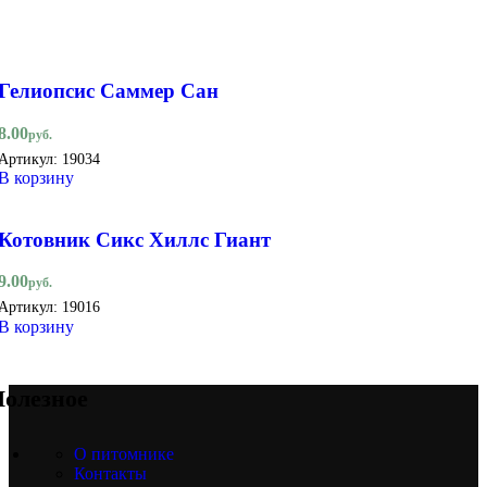
Гелиопсис Саммер Сан
8.00
руб.
Артикул:
19034
В корзину
Котовник Сикс Хиллс Гиант
9.00
руб.
Артикул:
19016
В корзину
олезное
О питомнике
Контакты