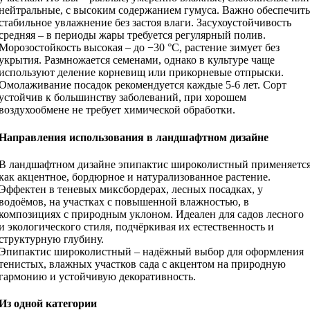
нейтральные, с высоким содержанием гумуса. Важно обеспечить
стабильное увлажнение без застоя влаги. Засухоустойчивость
средняя – в периоды жары требуется регулярный полив.
Морозостойкость высокая – до −30 °C, растение зимует без
укрытия. Размножается семенами, однако в культуре чаще
используют деление корневищ или прикорневые отпрыски.
Омолаживание посадок рекомендуется каждые 5-6 лет. Сорт
устойчив к большинству заболеваний, при хорошем
воздухообмене не требует химической обработки.
Направления использования в ландшафтном дизайне
В ландшафтном дизайне эпипактис широколистный применяетс
как акцентное, бордюрное и натурализованное растение.
Эффектен в теневых миксбордерах, лесных посадках, у
водоёмов, на участках с повышенной влажностью, в
композициях с природным уклоном. Идеален для садов лесного
и экологического стиля, подчёркивая их естественность и
структурную глубину.
Эпипактис широколистный – надёжный выбор для оформления
тенистых, влажных участков сада с акцентом на природную
гармонию и устойчивую декоративность.
Из одной категории