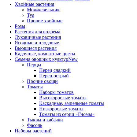
Хвойные растения
Можжевельник
Туя
Прочие хвойные
Розы
Растения для водоема
Луковичные растения
Ягодные и плодовые
Вьющиеся растения
Кадочные, комнатные цветы
Семена овощных культур
New
Перцы
Перец сладкий
Перец острый
Прочие овощи
Томаты
Наборы томатов
Высокорослые томаты
Каскадные, ампельные томаты
Низкорослые томаты
Томаты из серии «Гномы»
Тыквы и кабачки
Фасоль
Наборы растений