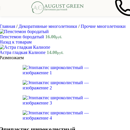
Skip to navigation
Skip to main content
Главная
/
Декоративные многолетники
/
Прочие многолетники
Пенстемон бородатый
16.00
руб.
Назад к товарам
Астра гладкая Калиопе
14.00
руб.
Размножаем
Эпипактис широколистный