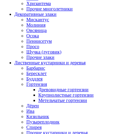
Хризантема
Прочие многолетники
Декоративные злаки
Мискантус
Молиния
Овсяница
Осока
Пеннисетум
Просо
Щучка (луговик)
Прочие злаки
Лиственные кустарники и деревья
Барбарис
Бересклет
Буддлея
Гортензия
Древовидные гортензии
Крупнолистные гортензии
Метельчатые гортензии
Дёрен
Ива
Кизильник
Пузыреплодник
Спирея
Прочие кустарники и деревья