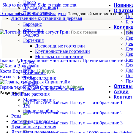
Просо
Skip to navigation
Skip to main content
Новинк
Щучка (луговик)
О пито
Прочие злаки
Отправляем почтой по Беларуси
Посадочный материал собственн
Пра
Лиственные кустарники и деревья
Бло
Барбарис
Коллек
Бересклет
По
Веч
Буддлея
Дек
Гортензия
Дек
Древовидные гортензии
Дек
Крупнолистные гортензии
Дек
Метельчатые гортензии
Для
Главная
/
Декоративные многолетники
/
Прочие многолетники
/
Дёрен
Для
Ива
Для
Хоста Волверайн
12.00
руб.
Кизильник
Поч
Назад к товарам
Пузыреплодник
Пря
Спирея
Оптовы
Герань темно-бурая Спрингтайм
9.00
руб.
Прочие кустарники и деревья
Акции
Размножаем
Хвойные растения
Контак
Можжевельник
Туя
Прочие хвойные
Розы
Растения для водоема
Луковичные растения
Ягодные и плодовые