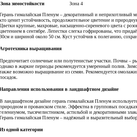
Зона зимостойкости
Зона 4
Герань гималайская Пленум – декоративный и неприхотливый мн
кто ценит устойчивость, продолжительное цветение и природну
Цветки крупные, махровые, насыщенно-сиреневого цвета с розов
цветением в сентябре. Лепестки слегка гофрированы, что прида
30см и шириной около 50 см. Куст устойчив к полеганию, сохра
Агротехника выращивания
Предпочитает солнечные или полутенистые участки. Почвы – ры
однако в жаркие периоды рекомендуется умеренный полив. Зимос
также возможно выращивание из семян. Рекомендуется омолажив
посадок.
Направления использования в ландшафтном дизайне
В ландшафтном дизайне герань гималайская Пленум используется
природном и прованском стиле. Эффектна в групповых посадках 
гелениумом, тысячелистником, астильбой и декоративными злака
Герань гималайская Пленум – надёжный и выразительный выбор
Из одной категории