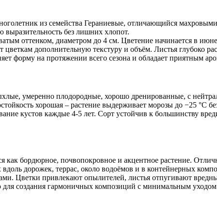
оголетник из семейства Гераниевые, отличающийся махровыми ц
ю выразительность без лишних хлопот.
атым оттенком, диаметром до 4 см. Цветение начинается в июне
ёт цветкам дополнительную текстуру и объём. Листья глубоко ра
няет форму на протяжении всего сезона и обладает приятным ар
хлые, умеренно плодородные, хорошо дренированные, с нейтрал
тойкость хорошая – растение выдерживает морозы до −25 °C без
ание кустов каждые 4-5 лет. Сорт устойчив к большинству вред
 как бордюрное, почвопокровное и акцентное растение. Отлично
вдоль дорожек, террас, около водоёмов и в контейнерных компо
ми. Цветки привлекают опылителей, листья отпугивают вредных
 для создания гармоничных композиций с минимальным уходом и