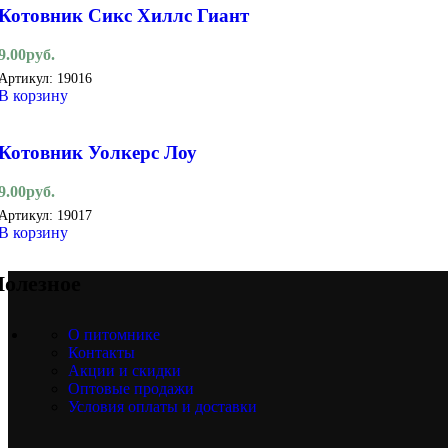
Котовник Сикс Хиллс Гиант
9.00
руб.
Артикул:
19016
В корзину
Котовник Уолкерс Лоу
9.00
руб.
Артикул:
19017
В корзину
олезное
О питомнике
Контакты
Акции и скидки
Оптовые продажи
Условия оплаты и доставки