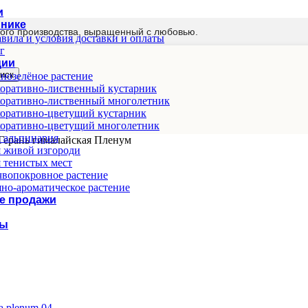
и
мнике
ого производства, выращенный с любовью.
вила и условия доставки и оплаты
г
ции
иск
нозелёное растение
оративно-лиственный кустарник
оративно-лиственный многолетник
оративно-цветущий кустарник
оративно-цветущий многолетник
 альпинария
Герань гималайская Пленум
 живой изгороди
 тенистых мест
вопокровное растение
но-ароматическое растение
е продажи
ты