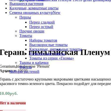
Вьющиеся растения
Кадочные, комнатные цветы
Семена овощных культур
New
Перцы
Перец сладкий
Перец острый
Прочие овощи
Томаты
Наборы томатов
Высокорослые томаты
Каскадные, ампельные томаты
Герань гималайская Пленум
Низкорослые томаты
Томаты из серии «Гномы»
Тыквы и кабачки
Geranium himalayense 'Plenum'
Фасоль
Артикул:
19039
Наборы растений
Герань с достаточно крупными махровыми цветками насыщенной
красивого темно-зеленого цвета. Пекрасно подойдет для передне
10.00
руб.
Нет в наличии