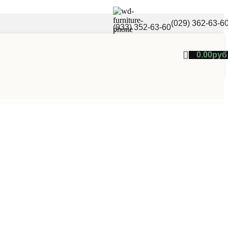
(029) 362-63-6
(033) 352-63-60
0.00
руб