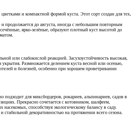
ветками и компактной формой куста. Этот сорт создан для тех,
 и продолжается до августа, иногда с небольшим повторным
ссечённые, ярко-зелёные, образуют плотный куст высотой до
оматом.
ьной или слабокислой реакцией. Засухоустойчивость высокая,
 укрытия. Размножается делением куста весной или осенью,
ителей и болезней, особенно при хорошем проветривании
 подходит для миксбордеров, рокариев, альпинариев, садов в
зициях. Прекрасно сочетается с котовником, шалфеем,
 насекомых, способствуя экологическому балансу в саду.
 стабильной декоративностью на протяжении всего сезона.