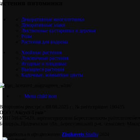
астения питомника
Декоративные многолетники
Декоративные злаки
Лиственные кустарники и деревья
Розы
Растения для водоема
Хвойные растения
Луковичные растения
Ягодные и плодовые
Вьющиеся растения
Кадочные, комнатные цветы
Menu child item
В торговом реестре с 08.08.2023 г., № регистрации 190455
ООО "Август-Грин"
УНП 591475428, зарегистрирован Берестовицким райисполкомом
Беларусь, Гродненская обл., Берестовицкий р-н, сельсовет: Макар
Разработка и продвижение
Zhukovets
Studio
2024