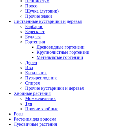
Пеннисетум
Просо
Щучка (луговик)
Прочие злаки
Лиственные кустарники и деревья
Барбарис
Бересклет
Буддлея
Гортензия
Древовидные гортензии
Крупнолистные гортензии
Метельчатые гортензии
Дёрен
Ива
Кизильник
Пузыреплодник
Спирея
Прочие кустарники и деревья
Хвойные растения
Можжевельник
Туя
Прочие хвойные
Розы
Растения для водоема
Луковичные растения