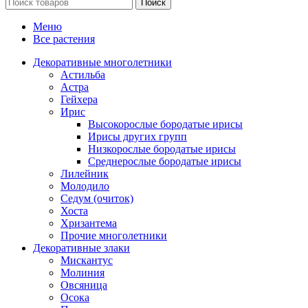
Поиск
Меню
Все растения
Декоративные многолетники
Астильба
Астра
Гейхера
Ирис
Высокорослые бородатые ирисы
Ирисы других групп
Низкорослые бородатые ирисы
Среднерослые бородатые ирисы
Лилейник
Молодило
Седум (очиток)
Хоста
Хризантема
Прочие многолетники
Декоративные злаки
Мискантус
Молиния
Овсяница
Осока