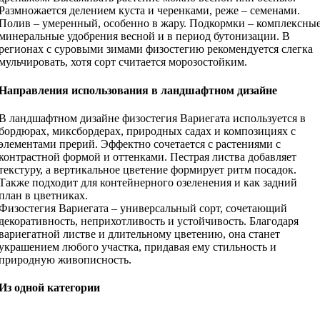
Размножается делением куста и черенками, реже – семенами.
Полив – умеренный, особенно в жару. Подкормки – комплексны
минеральные удобрения весной и в период бутонизации. В
регионах с суровыми зимами физостегию рекомендуется слегка
мульчировать, хотя сорт считается морозостойким.
Направления использования в ландшафтном дизайне
В ландшафтном дизайне физостегия Вариегата используется в
бордюрах, миксбордерах, природных садах и композициях с
элементами прерий. Эффектно сочетается с растениями с
контрастной формой и оттенками. Пестрая листва добавляет
текстуру, а вертикальное цветение формирует ритм посадок.
Также подходит для контейнерного озеленения и как задний
план в цветниках.
Физостегия Вариегата – универсальный сорт, сочетающий
декоративность, неприхотливость и устойчивость. Благодаря
вариегатной листве и длительному цветению, она станет
украшением любого участка, придавая ему стильность и
природную живописность.
Из одной категории