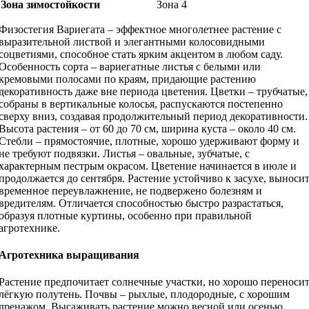
Зона зимостойкости
Зона 4
Физостегия Вариегата – эффектное многолетнее растение с
выразительной листвой и элегантными колосовидными
соцветиями, способное стать ярким акцентом в любом саду.
Особенность сорта – вариегатные листья с белыми или
кремовыми полосами по краям, придающие растению
декоративность даже вне периода цветения. Цветки – трубчатые,
собраны в вертикальные колосья, распускаются постепенно
сверху вниз, создавая продолжительный период декоративности.
Высота растения – от 60 до 70 см, ширина куста – около 40 см.
Стебли – прямостоячие, плотные, хорошо удерживают форму и
не требуют подвязки. Листья – овальные, зубчатые, с
характерным пестрым окрасом. Цветение начинается в июле и
продолжается до сентября. Растение устойчиво к засухе, выноси
временное переувлажнение, не подвержено болезням и
вредителям. Отличается способностью быстро разрастаться,
образуя плотные куртины, особенно при правильной
агротехнике.
Агротехника выращивания
Растение предпочитает солнечные участки, но хорошо переноси
лёгкую полутень. Почвы – рыхлые, плодородные, с хорошим
дренажом. Высаживать растение можно весной или осенью.