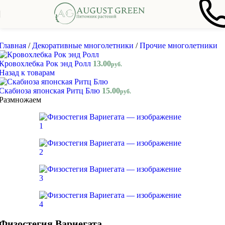
Skip to navigation
Skip to main content
Главная
/
Декоративные многолетники
/
Прочие многолетники
Кровохлебка Рок энд Ролл
13.00
руб.
Назад к товарам
Скабиоза японская Ритц Блю
15.00
руб.
Размножаем
Физостегия Вариегата