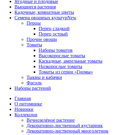
Ягодные и плодовые
Вьющиеся растения
Кадочные, комнатные цветы
Семена овощных культур
New
Перцы
Перец сладкий
Перец острый
Прочие овощи
Томаты
Наборы томатов
Высокорослые томаты
Каскадные, ампельные томаты
Низкорослые томаты
Томаты из серии «Гномы»
Тыквы и кабачки
Фасоль
Наборы растений
Главная
О питомнике
Новинки
Коллекции
Вечнозелёное растение
Декоративно-лиственный кустарник
Декоративно-лиственный многолетник