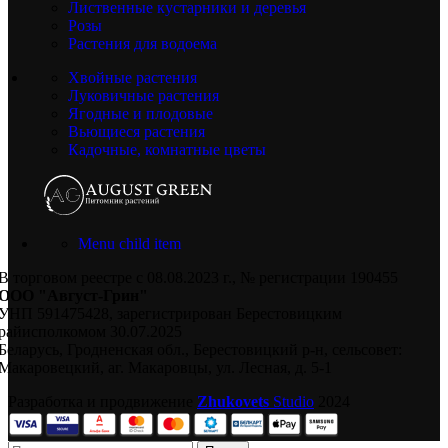
Лиственные кустарники и деревья
Розы
Растения для водоема
Хвойные растения
Луковичные растения
Ягодные и плодовые
Вьющиеся растения
Кадочные, комнатные цветы
Menu child item
В торговом реестре с 08.08.2023 г., № регистрации 190455
ООО "Август-Грин"
УНП 591475428, зарегистрирован Берестовицким
райисполкомом 30.07.2025
Беларусь, Гродненская обл., Берестовицкий р-н, сельсовет:
Макаровецкий, аг. Макаровцы, ул. Лесная, д. 5-1
Разработка и продвижение
Zhukovets
Studio
2024