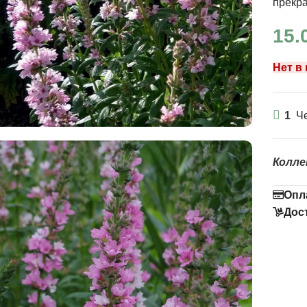
прекр
15.
Нет в
1
Че
Колле
Опл
Дос