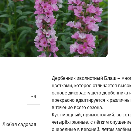
Дербенник иволистный Блаш – мног
цветками, которое отличается высо
основе дикорастущего дербенника ив
Р9
прекрасно адаптируется к различны
в течение всего сезона.
Куст мощный, прямостоячий, высотой
четырёхгранные, с лёгким опушение
Любая садовая
очередные в верхней, летом зелёны