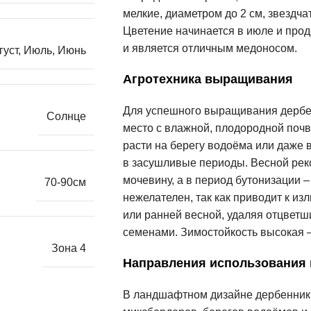
мелкие, диаметром до 2 см, звездч
Цветение начинается в июле и прод
и является отличным медоносом.
густ
,
Июль
,
Июнь
Агротехника выращивания
Для успешного выращивания дербен
Солнце
место с влажной, плодородной поч
расти на берегу водоёма или даже в
в засушливые периоды. Весной рек
мочевину, а в период бутонизации 
70-90см
нежелателен, так как приводит к и
или ранней весной, удаляя отцветш
семенами. Зимостойкость высокая –
Зона 4
Направления использования
В ландшафтном дизайне дербенник