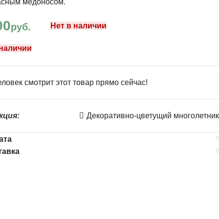
асным медоносом.
00
руб.
Нет в наличии
 наличии
ловек смотрит этот товар прямо сейчас!
кция:
Декоративно-цветущий многолетник
ата
тавка