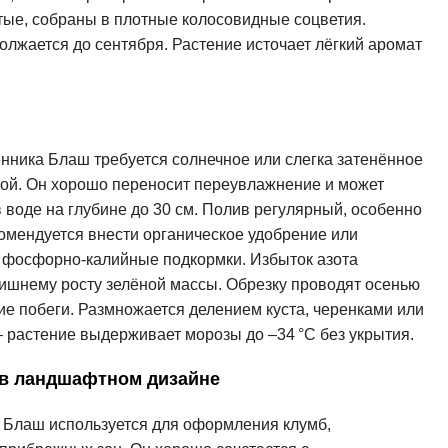
атые, собраны в плотные колосовидные соцветия.
олжается до сентября. Растение источает лёгкий аромат
ника Блаш требуется солнечное или слегка затенённое
вой. Он хорошо переносит переувлажнение и может
 воде на глубине до 30 см. Полив регулярный, особенно
омендуется внести органическое удобрение или
– фосфорно-калийные подкормки. Избыток азота
злишнему росту зелёной массы. Обрезку проводят осенью
ие побеги. Размножается делением куста, черенками или
 растение выдерживает морозы до –34 °C без укрытия.
 в ландшафтном дизайне
 Блаш используется для оформления клумб,