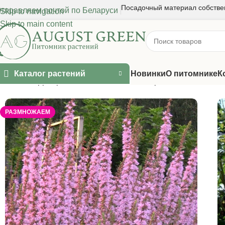
Посадочный материал собстве
тправляем почтой по Беларуси
Skip to navigation
Skip to main content
Каталог растений
Новинки
О питомнике
К
Главная
/
Декоративные многолетники
/
Прочие многолетни
РАЗМНОЖАЕМ