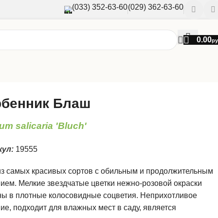
(033) 352-63-60
(029) 362-63-60
0.00
ру
рбенник Блаш
um salicaria 'Bluch'
кул:
19555
из самых красивых сортов с обильным и продолжительным
ием. Мелкие звездчатые цветки нежно-розовой окраски
ны в плотные колосовидные соцветия. Неприхотливое
ие, подходит для влажных мест в саду, является