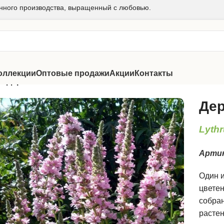
нного производства, выращенный с любовью.
оллекции
Оптовые продажи
Акции
Контакты
ки
/
Дербенник Блаш
Де
Lythr
Арти
Один 
цветен
собра
растен