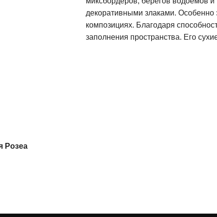
миксбордеров, берегов водоёмов и 
декоративными злаками. Особенно 
композициях. Благодаря способност
заполнения пространства. Его сухие
я Розеа