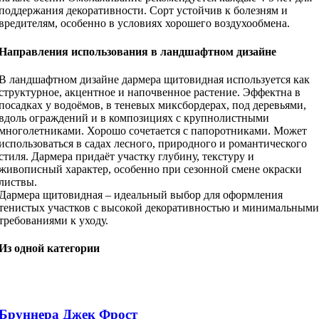
поддержания декоративности. Сорт устойчив к болезням и
вредителям, особенно в условиях хорошего воздухообмена.
Направления использования в ландшафтном дизайне
В ландшафтном дизайне дармера щитовидная используется как
структурное, акцентное и напочвенное растение. Эффектна в
посадках у водоёмов, в теневых миксбордерах, под деревьями,
вдоль ограждений и в композициях с крупнолистными
многолетниками. Хорошо сочетается с папоротниками. Может
использоваться в садах лесного, природного и романтического
стиля. Дармера придаёт участку глубину, текстуру и
живописный характер, особенно при сезонной смене окраски
листвы.
Дармера щитовидная – идеальный выбор для оформления
тенистых участков с высокой декоративностью и минимальными
требованиями к уходу.
Из одной категории
Бруннера Джек Фрост