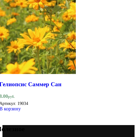
Гелиопсис Саммер Сан
8.00
руб.
Артикул:
19034
В корзину
олезное