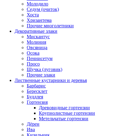
Молодило
Седум (очиток)
Хоста
Хризантема
Прочие многолетники
Декоративные злаки
Мискантус
Молиния
Овсяница
Осока
Пеннисетум
Просо
Щучка (луговик)
Прочие злаки
Лиственные кустарники и деревья
Барбарис
Бересклет
Буддлея
Гортензия
Древовидные гортензии
Крупнолистные гортензии
Метельчатые гортензии
Дёрен
Ива
Кизильник