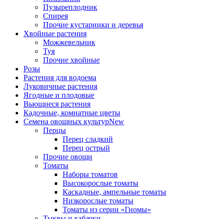
Пузыреплодник
Спирея
Прочие кустарники и деревья
Хвойные растения
Можжевельник
Туя
Прочие хвойные
Розы
Растения для водоема
Луковичные растения
Ягодные и плодовые
Вьющиеся растения
Кадочные, комнатные цветы
Семена овощных культур
New
Перцы
Перец сладкий
Перец острый
Прочие овощи
Томаты
Наборы томатов
Высокорослые томаты
Каскадные, ампельные томаты
Низкорослые томаты
Томаты из серии «Гномы»
Тыквы и кабачки