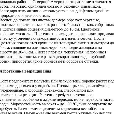
западных районов Северной Америки, это растение отличается
устойчивостью, оригинальностью и сезонной динамикой,
благодаря чему активно используется в ландшафтном дизайне
природного и лесного стиля.
Весной до появления листвы дармера образует округлые,
плотные соцветия из мелких розовато-белых цветков, собранных
в щитковидные соцветия диаметром до 10 см. Цветоносы
крепкие, мясистые. Цветение происходит в апреле-мае, придавая
участку утонченную декоративность в начале сезона. После
цветения появляются крупные щитовидные листья диаметром до
40 см, сидящие на длинных черешках, поднимающихся на
высоту до 30-40 см. Листва плотная, текстурная, напоминает
миниатюрные зонты, сохраняет декоративность до глубокой
осени, приобретая яркие бронзовые и бордовые оттенки.
Агротехника выращивания
Сорт предпочитает полутень или лёгкую тень, хорошо растёт по
кронами деревьев и у водоёмов. Почвы – рыхлые, влагоёмкие,
плодородные, с хорошим дренажом, слабокислой или
нейтральной реакции. Растение требует постоянного
увлажнения, особенно в жаркие периоды, но не переносит засто
воды. Морозостойкость высокая – до −30 °C, зимнее укрытие не
требуется. Размножается делением корневища весной или в
начале осени. Омолаживание рекомендуется каждые 4-5 лет для