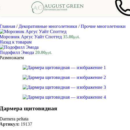
Skip to navigation
Skip to main content
Главная
/
Декоративные многолетники
/
Прочие многолетники
Морозник Аргус Уайт Споттед
35.00
руб.
Назад к товарам
Подофилл Эмода
20.00
руб.
Размножаем
Дармера щитовидная
Darmera peltata
Артикул:
19137