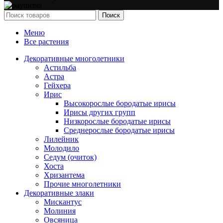
Поиск
Меню
Все растения
Декоративные многолетники
Астильба
Астра
Гейхера
Ирис
Высокорослые бородатые ирисы
Ирисы других групп
Низкорослые бородатые ирисы
Среднерослые бородатые ирисы
Лилейник
Молодило
Седум (очиток)
Хоста
Хризантема
Прочие многолетники
Декоративные злаки
Мискантус
Молиния
Овсяница