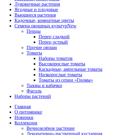
Луковичные растения
Ягодные и плодовые
Вьющиеся растения
Кадочные, комнатные цветы
Семена овощных культур
New
Перцы
Перец сладкий
Перец острый
Прочие овощи
Томаты
Наборы томатов
Высокорослые томаты
Каскадные, ампельные томаты
Низкорослые томаты
Томаты из серии «Гномы»
Тыквы и кабачки
Фасоль
Наборы растений
Главная
О питомнике
Новинки
Коллекции
Вечнозелёное растение
Декоративно-лиственный кустарник