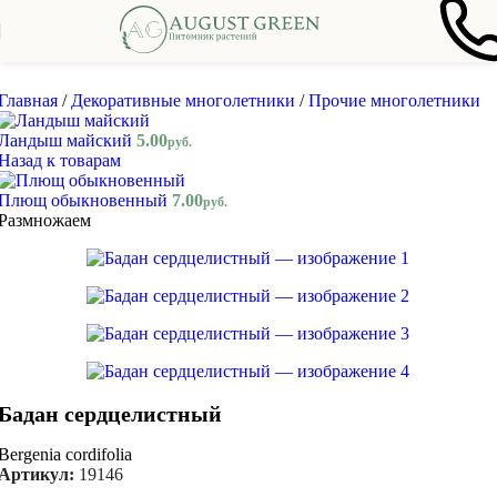
Skip to navigation
Skip to main content
Главная
/
Декоративные многолетники
/
Прочие многолетники
Ландыш майский
5.00
руб.
Назад к товарам
Плющ обыкновенный
7.00
руб.
Размножаем
Бадан сердцелистный
Bergenia cordifolia
Артикул:
19146