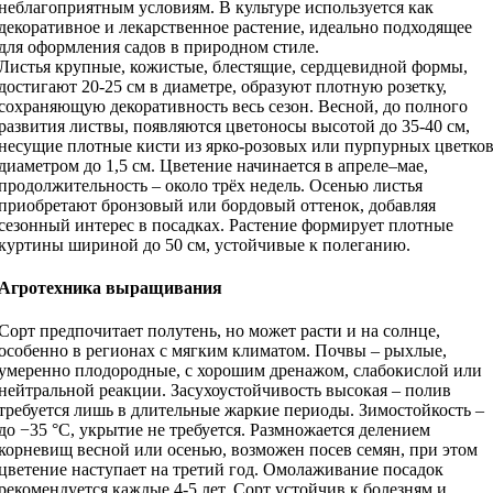
неблагоприятным условиям. В культуре используется как
декоративное и лекарственное растение, идеально подходящее
для оформления садов в природном стиле.
Листья крупные, кожистые, блестящие, сердцевидной формы,
достигают 20-25 см в диаметре, образуют плотную розетку,
сохраняющую декоративность весь сезон. Весной, до полного
развития листвы, появляются цветоносы высотой до 35-40 см,
несущие плотные кисти из ярко-розовых или пурпурных цветко
диаметром до 1,5 см. Цветение начинается в апреле–мае,
продолжительность – около трёх недель. Осенью листья
приобретают бронзовый или бордовый оттенок, добавляя
сезонный интерес в посадках. Растение формирует плотные
куртины шириной до 50 см, устойчивые к полеганию.
Агротехника выращивания
Сорт предпочитает полутень, но может расти и на солнце,
особенно в регионах с мягким климатом. Почвы – рыхлые,
умеренно плодородные, с хорошим дренажом, слабокислой или
нейтральной реакции. Засухоустойчивость высокая – полив
требуется лишь в длительные жаркие периоды. Зимостойкость –
до −35 °C, укрытие не требуется. Размножается делением
корневищ весной или осенью, возможен посев семян, при этом
цветение наступает на третий год. Омолаживание посадок
рекомендуется каждые 4-5 лет. Сорт устойчив к болезням и