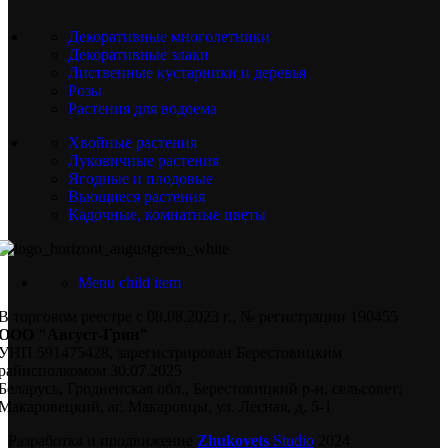
Декоративные многолетники
Декоративные злаки
Лиственные кустарники и деревья
Розы
Растения для водоема
Хвойные растения
Луковичные растения
Ягодные и плодовые
Вьющиеся растения
Кадочные, комнатные цветы
Menu child item
В торговом реестре с 08.08.2023 г., № регистрации 190455
ООО "Август-Грин"
УНП 591475428, зарегистрирован Берестовицким
райисполкомом 30.07.2025
Беларусь, Гродненская обл., Берестовицкий р-н, сельсовет:
Макаровецкий, аг. Макаровцы, ул. Лесная, д. 5-1
Разработка и продвижение
Zhukovets
Studio
2024