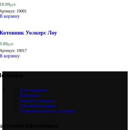
10.00
руб.
Артикул:
19001
В корзину
Котовник Уолкерс Лоу
9.00
руб.
Артикул:
19017
В корзину
олезное
О питомнике
Контакты
Акции и скидки
Оптовые продажи
Условия оплаты и доставки
астения питомника