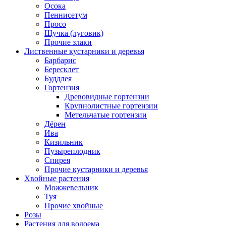
Осока
Пеннисетум
Просо
Щучка (луговик)
Прочие злаки
Лиственные кустарники и деревья
Барбарис
Бересклет
Буддлея
Гортензия
Древовидные гортензии
Крупнолистные гортензии
Метельчатые гортензии
Дёрен
Ива
Кизильник
Пузыреплодник
Спирея
Прочие кустарники и деревья
Хвойные растения
Можжевельник
Туя
Прочие хвойные
Розы
Растения для водоема