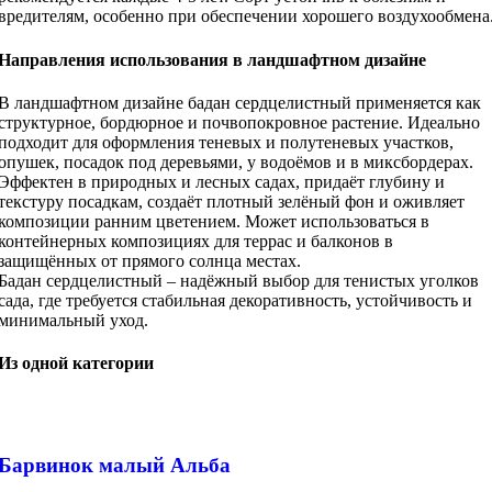
вредителям, особенно при обеспечении хорошего воздухообмена
Направления использования в ландшафтном дизайне
В ландшафтном дизайне бадан сердцелистный применяется как
структурное, бордюрное и почвопокровное растение. Идеально
подходит для оформления теневых и полутеневых участков,
опушек, посадок под деревьями, у водоёмов и в миксбордерах.
Эффектен в природных и лесных садах, придаёт глубину и
текстуру посадкам, создаёт плотный зелёный фон и оживляет
композиции ранним цветением. Может использоваться в
контейнерных композициях для террас и балконов в
защищённых от прямого солнца местах.
Бадан сердцелистный – надёжный выбор для тенистых уголков
сада, где требуется стабильная декоративность, устойчивость и
минимальный уход.
Из одной категории
Барвинок малый Альба