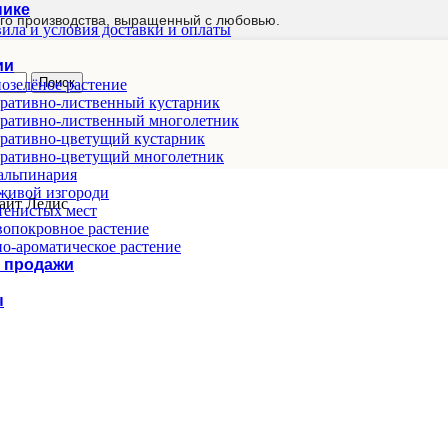
нике
го производства, выращенный с любовью.
ила и условия доставки и оплаты
ии
Поиск
озелёное растение
ративно-лиственный кустарник
ративно-лиственный многолетник
ративно-цветущий кустарник
ративно-цветущий многолетник
альпинария
живой изгороди
айт Ледис
тенистых мест
опокровное растение
о-ароматическое растение
 продажи
ы