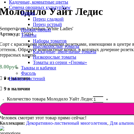
Кадочные, комнатные цветы
Семена овощных культур
New
Молодило Уайт Ледис
Перцы
Перец сладкий
Перец острый
Sempervivum hybridum 'White Ladies'
Прочие овощи
Артикул:
15094
Томаты
Наборы томатов
Сорт с красивыми небольшими розетками, имеющими в центре во
Высокорослые томаты
оттенок. Образует компактные кочки, в которых дочерние розе
Каскадные, ампельные томаты
террасных кашпо
Низкорослые томаты
Томаты из серии «Гномы»
8.00
руб.
Тыквы и кабачки
Фасоль
9 в наличии
Наборы растений
9 в наличии
Количество товара Молодило Уайт Ледис
Человек смотрят этот товар прямо сейчас!
Коллекции:
Декоративно-лиственный многолетник
,
Для альпин