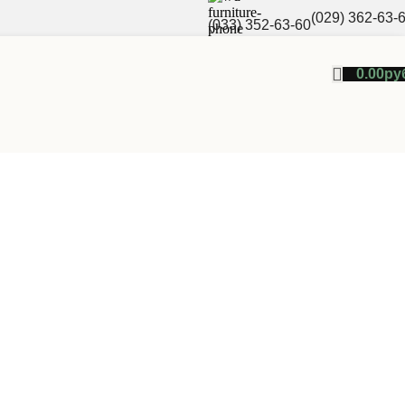
(029) 362-63-
(033) 352-63-60
0.00
ру