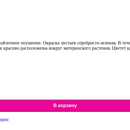
йлочное опушение. Окраска листьев серебристо-зеленая. В тече
тки красиво расположены вокруг материнского растения. Цвете
В корзину
ария