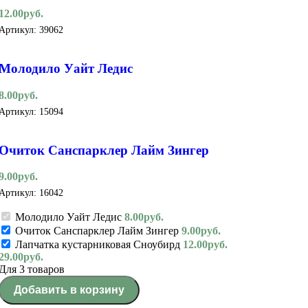
12.00
руб.
Артикул:
39062
Молодило Уайт Ледис
8.00
руб.
Артикул:
15094
Очиток Санспарклер Лайм Зингер
9.00
руб.
Артикул:
16042
Молодило Уайт Ледис
8.00
руб.
Очиток Санспарклер Лайм Зингер
9.00
руб.
Лапчатка кустарниковая Сноубирд
12.00
руб.
29.00
руб.
Для 3 товаров
Добавить в корзину