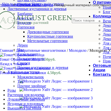
О питом
Skip to navigation
Skip to main content
Прочие злаки
тправляем почтой по Беларуси
Посадочный материал собственно
Прав
Лиственные кустарники и деревья
Блог
Барбарис
Коллекц
Бересклет
Вечн
Буддлея
Деко
Гортензия
Деко
Древовидные гортензии
Деко
Крупнолистные гортензии
Деко
Метельчатые гортензии
Для 
Дёрен
Для 
Ива
Главная
/
Декоративные многолетники
/
Молодило
/
Молодило У
Для 
Кизильник
Почв
Пузыреплодник
Томат Оранжевые Яйца
5.50
руб.
Прян
Спирея
Назад к товарам
Оптовые
Прочие кустарники и деревья
Акции
Хвойные растения
Томат Банановые пальчики
4.50
руб.
Контакт
Можжевельник
Туя
Прочие хвойные
Розы
Растения для водоема
Луковичные растения
Ягодные и плодовые
Вьющиеся растения