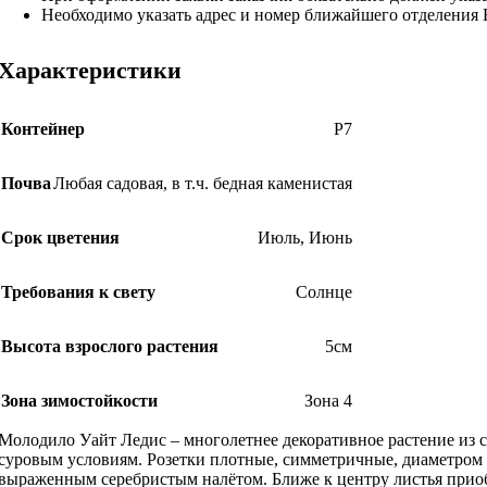
Необходимо указать адрес и номер ближайшего отделения
Характеристики
Контейнер
Р7
Почва
Любая садовая, в т.ч. бедная каменистая
Срок цветения
Июль
,
Июнь
Требования к свету
Солнце
Высота взрослого растения
5см
Зона зимостойкости
Зона 4
Молодило Уайт Ледис – многолетнее декоративное растение из 
суровым условиям. Розетки плотные, симметричные, диаметром д
выраженным серебристым налётом. Ближе к центру листья приоб