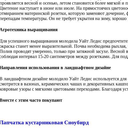
проявляется весной и осенью, летом становится более мягкой и 
Цветение наступает в июне или июле. На прямостоячих цветонос
отмиранием материнской розетки, которую заменяют дочерние, 
перепадам температуры. Он не требует укрытия на зиму, хорошо
Агротехника выращивания
Для успешного выращивания молодила Уайт Ледис предпочтитель
окраска станет менее выразительной. Почва необходима рыхлая,
Полив проводят умеренно, только при затяжной засухе. Весной
соблюдая интервал 15-20 сантиметров между розетками. Для по
Направления использования в ландшафтном дизайне
В ландшафтном дизайне молодило Уайт Ледис используется для 
смотрится в вазонах, керамических чашах и декоративных кашпо
ковровые узоры с мягкими цветовыми переходами. Благодаря ус
Вместе с этим часто покупают
Лапчатка кустарниковая Сноубирд