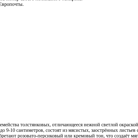
 Европочты.
семейства толстянковых, отличающееся нежной светлой окраско
о 9-10 сантиметров, состоят из мясистых, заострённых листьев 
ретают розовато-персиковый или кремовый тон, что создаёт мяг