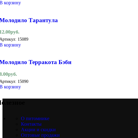
В корзину
Молодило Тарантула
12.00
руб.
Артикул:
15089
В корзину
Молодило Терракота Бэби
8.00
руб.
Артикул:
15090
В корзину
олезное
О питомнике
Контакты
Акции и скидки
Оптовые продажи