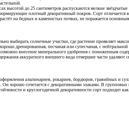
пастельной.
ах высотой до 25 сантиметров распускаются мелкие звёздчатые 
формирующие плотный декоративный покров. Сорт отличается выс
 растёт на бедных и каменистых почвах, не поражается основны
но выбирать солнечные участки, где растение проявляет макси
 хорошо дренированная, песчаная или супесчаная, с нейтральной
 возможно внесение минерального удобрения с пониженным соде
ддержания аккуратного внешнего вида отмершие части удаляют с
оформления альпинариев, рокариев, бордюров, гравийных и сух
. Он хорошо сочетается с декоративными злаками. В групповых 
тойчивости и круглогодичной декоративности сорт подходит как