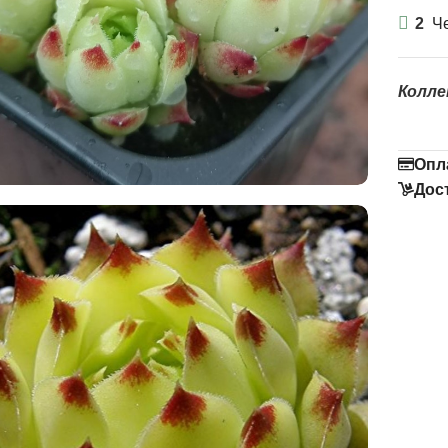
2
Че
Колле
Опл
Дос