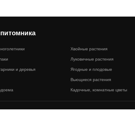
 питомника
ноголетники
Хвойные растения
лаки
Луковичные растения
тарники и деревья
Ягодные и плодовые
Вьющиеся растения
одоема
Кадочные, комнатные цветы