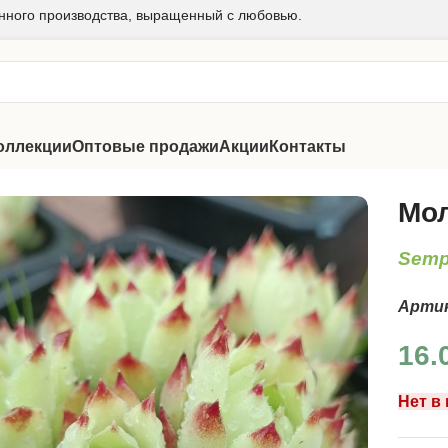
нного производства, выращенный с любовью.
оллекции
Оптовые продажи
Акции
Контакты
о Тип Топ
Мол
Semp
Арти
16.
Нет в