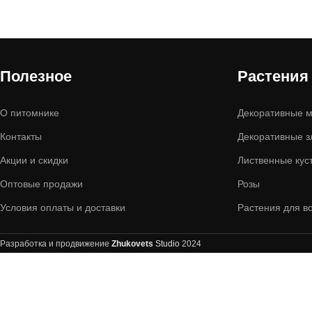
Полезное
Растения
О питомнике
Декоративные м
Контакты
Декоративные з
Акции и скидки
Лиственные кус
Оптовые продажи
Розы
Условия оплаты и доставки
Растения для в
Разработка и продвижение
Zhukovets
Studio
2024