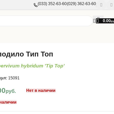
(033) 352-63-60
(029) 362-63-60
0.00
ру
одило Тип Топ
ervivum hybridum 'Tip Top'
кул:
15091
00
руб.
Нет в наличии
 наличии