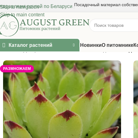
Посадочный материал собстве
тправляем почтой по Беларуси
Skip to navigation
Skip to main content
Каталог растений
Новинки
О питомнике
К
Главная
/
Декоративные многолетники
/
Молодило
/
Молодил
РАЗМНОЖАЕМ