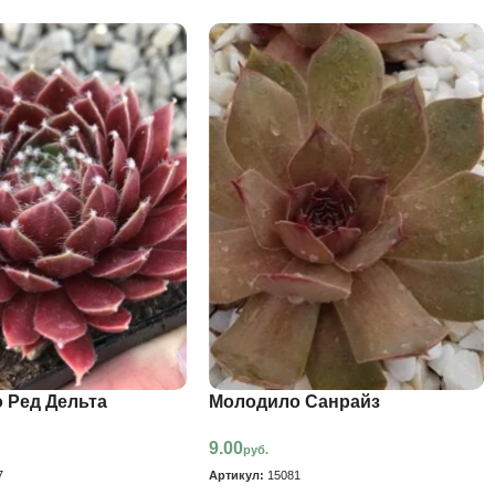
 Ред Дельта
Молодило Санрайз
9.00
руб.
7
Артикул:
15081