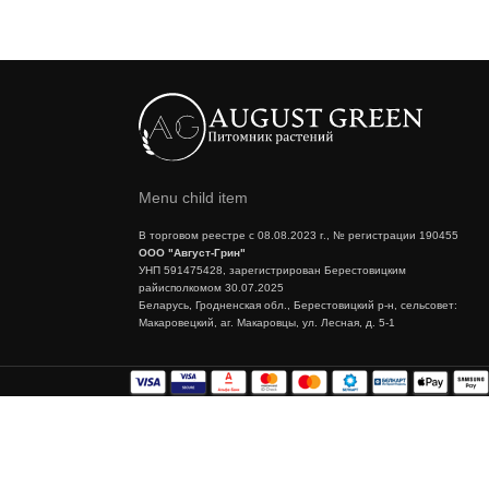
Menu child item
В торговом реестре с 08.08.2023 г., № регистрации 190455
ООО "Август-Грин"
УНП 591475428, зарегистрирован Берестовицким
райисполкомом 30.07.2025
Беларусь, Гродненская обл., Берестовицкий р-н, сельсовет:
Макаровецкий, аг. Макаровцы, ул. Лесная, д. 5-1