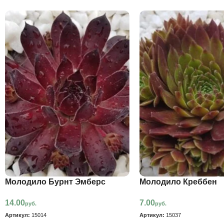
Молодило Бурнт Эмберс
Молодило Креббен
14.00
7.00
руб.
руб.
Артикул:
15014
Артикул:
15037