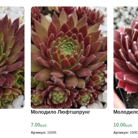
Молодило Люфтшпрунг
Молодило
7.00
10.00
руб.
руб.
Артикул:
15045
Артикул:
1506