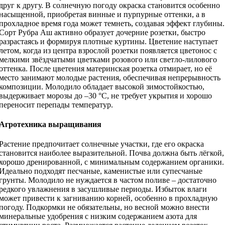
друг к другу. В солнечную погоду окраска становится особенно
насыщенной, приобретая винные и пурпурные оттенки, а в
прохладное время года может темнеть, создавая эффект глубины.
Сорт Рубра Аш активно образует дочерние розетки, быстро
разрастаясь и формируя плотные куртины. Цветение наступает
летом, когда из центра взрослой розетки появляется цветонос с
мелкими звёздчатыми цветками розового или светло-лилового
оттенка. После цветения материнская розетка отмирает, но её
место занимают молодые растения, обеспечивая непрерывность
композиции. Молодило обладает высокой зимостойкостью,
выдерживает морозы до –30 °C, не требует укрытия и хорошо
переносит перепады температур.
Агротехника выращивания
Растение предпочитает солнечные участки, где его окраска
становится наиболее выразительной. Почва должна быть лёгкой,
хорошо дренированной, с минимальным содержанием органики.
Идеально подходят песчаные, каменистые или супесчаные
грунты. Молодило не нуждается в частом поливе – достаточно
редкого увлажнения в засушливые периоды. Избыток влаги
может привести к загниванию корней, особенно в прохладную
погоду. Подкормки не обязательны, но весной можно внести
минеральные удобрения с низким содержанием азота для