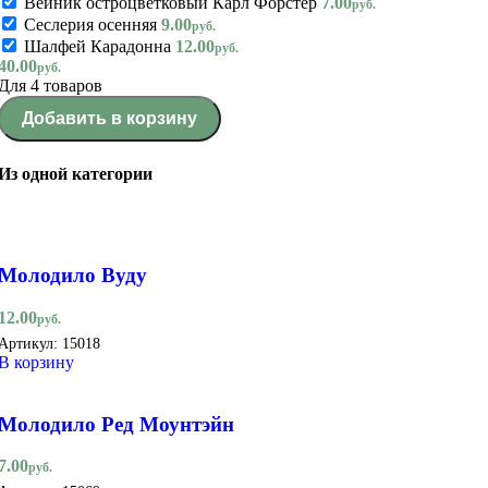
Вейник остроцветковый Карл Форстер
7.00
руб.
Сеслерия осенняя
9.00
руб.
Шалфей Карадонна
12.00
руб.
40.00
руб.
Для 4 товаров
Добавить в корзину
Из одной категории
Молодило Вуду
12.00
руб.
Артикул:
15018
В корзину
Молодило Ред Моунтэйн
7.00
руб.