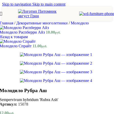
Skip to navigation
Skip to main content
Главная
/
Декоративные многолетники
/
Молодило
Молодило Распберри Айз
10.00
руб.
Назад к товарам
Молодило Спрайт
11.00
руб.
Молодило Рубра Аш
Sempervivum hybridum 'Rubra Ash'
Артикул:
15078
12.00
руб.