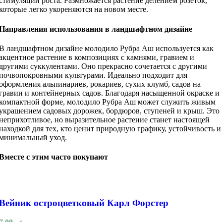
стимуляции роста. Размножается растение делением розеток,
которые легко укореняются на новом месте.
Направления использования в ландшафтном дизайне
В ландшафтном дизайне молодило Рубра Аш используется как
акцентное растение в композициях с камнями, гравием и
другими суккулентами. Оно прекрасно сочетается с другими
почвопокровными культурами. Идеально подходит для
оформления альпинариев, рокариев, сухих клумб, садов на
гравии и контейнерных садов. Благодаря насыщенной окраске и
компактной форме, молодило Рубра Аш может служить живым
украшением садовых дорожек, бордюров, ступеней и крыш. Это
неприхотливое, но выразительное растение станет настоящей
находкой для тех, кто ценит природную графику, устойчивость и
минимальный уход.
Вместе с этим часто покупают
Вейник остроцветковый Карл Форстер