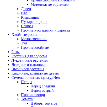
Крупнолистные гортензии
Метельчатые гортензии
Дёрен
Ива
Кизильник
Пузыреплодник
Спирея
Прочие кустарники и деревья
Хвойные растения
Можжевельник
Туя
Прочие хвойные
Розы
Растения для водоема
Луковичные растения
Ягодные и плодовые
Вьющиеся растения
Кадочные, комнатные цветы
Семена овощных культур
New
Перцы
Перец сладкий
Перец острый
Прочие овощи
Томаты
Наборы томатов