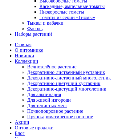
Высокорослые томаты
Каскадные, ампельные томаты
Низкорослые томаты
Томаты из серии «Гномы»
Тыквы и кабачки
Фасоль
Наборы растений
Главная
О питомнике
Новинки
Коллекции
Вечнозелёное растение
Декоративно-лиственный кустарник
Декоративно-лиственный многолетник
Декоративно-цветущий кустарник
Декоративно-цветущий многолетник
Для альпинария
Для живой изгороди
Для тенистых мест
Почвопокровное растение
Пряно-ароматическое растение
Акции
Оптовые продажи
Блог