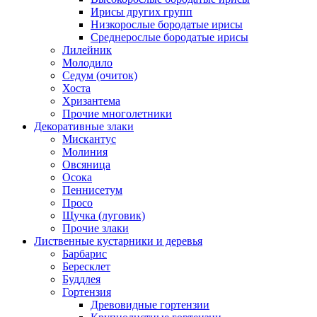
Ирисы других групп
Низкорослые бородатые ирисы
Среднерослые бородатые ирисы
Лилейник
Молодило
Седум (очиток)
Хоста
Хризантема
Прочие многолетники
Декоративные злаки
Мискантус
Молиния
Овсяница
Осока
Пеннисетум
Просо
Щучка (луговик)
Прочие злаки
Лиственные кустарники и деревья
Барбарис
Бересклет
Буддлея
Гортензия
Древовидные гортензии