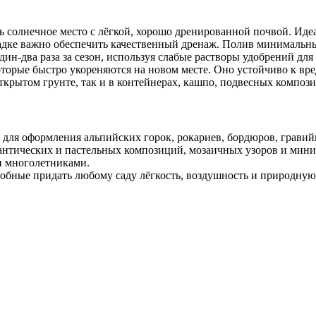
солнечное место с лёгкой, хорошо дренированной почвой. Идеа
садке важно обеспечить качественный дренаж. Полив минимальны
н-два раза за сезон, используя слабые растворы удобрений для
торые быстро укореняются на новом месте. Оно устойчиво к вред
ткрытом грунте, так и в контейнерах, кашпо, подвесных композ
ля оформления альпийских горок, рокариев, бордюров, гравий
антических и пастельных композиций, мозаичных узоров и мини
и многолетниками.
обные придать любому саду лёгкость, воздушность и природну