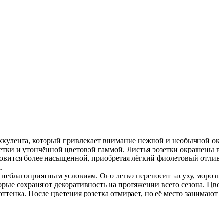
улента, который привлекает внимание нежной и необычной окра
зетки и утончённой цветовой гаммой. Листья розетки окрашены 
новится более насыщенной, приобретая лёгкий фиолетовый отлив.
.
еблагоприятным условиям. Оно легко переносит засуху, морозы 
торые сохраняют декоративность на протяжении всего сезона. Цве
ттенка. После цветения розетка отмирает, но её место занимаю