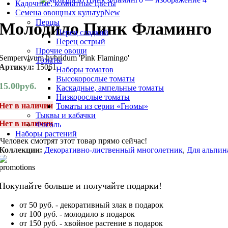
Кадочные, комнатные цветы
Семена овощных культур
New
Перцы
Молодило Пинк Фламинго
Перец сладкий
Перец острый
Прочие овощи
Sempervivum hybridum 'Pink Flamingo'
Томаты
Артикул:
15061
Наборы томатов
Высокорослые томаты
15.00
руб.
Каскадные, ампельные томаты
Низкорослые томаты
Нет в наличии
Томаты из серии «Гномы»
Тыквы и кабачки
Нет в наличии
Фасоль
Наборы растений
Человек смотрят этот товар прямо сейчас!
Коллекции:
Декоративно-лиственный многолетник
,
Для альпин
Покупайте больше и получайте подарки!
от 50 руб. - декоративный злак в подарок
от 100 руб. - молодило в подарок
от 150 руб. - хвойное растение в подарок