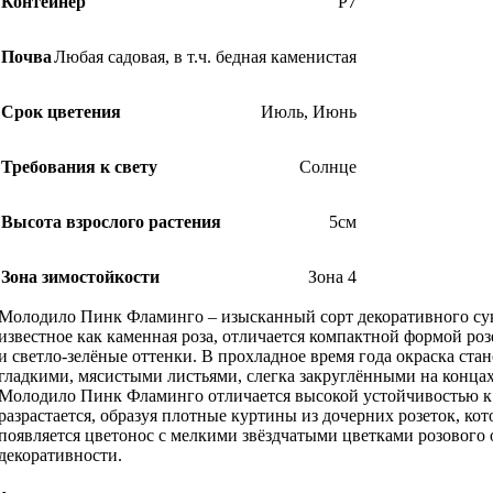
Контейнер
Р7
Почва
Любая садовая, в т.ч. бедная каменистая
Срок цветения
Июль
,
Июнь
Требования к свету
Солнце
Высота взрослого растения
5см
Зона зимостойкости
Зона 4
Молодило Пинк Фламинго – изысканный сорт декоративного сукк
известное как каменная роза, отличается компактной формой ро
и светло-зелёные оттенки. В прохладное время года окраска ста
гладкими, мясистыми листьями, слегка закруглёнными на концах
Молодило Пинк Фламинго отличается высокой устойчивостью к н
разрастается, образуя плотные куртины из дочерних розеток, ко
появляется цветонос с мелкими звёздчатыми цветками розового о
декоративности.