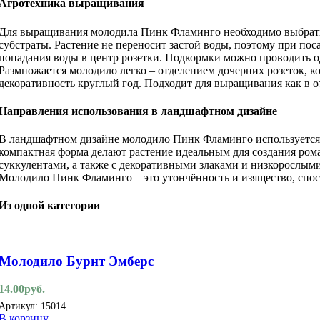
Агротехника выращивания
Для выращивания молодила Пинк Фламинго необходимо выбрать 
субстраты. Растение не переносит застой воды, поэтому при по
попадания воды в центр розетки. Подкормки можно проводить оди
Размножается молодило легко – отделением дочерних розеток, ко
декоративность круглый год. Подходит для выращивания как в о
Направления использования в ландшафтном дизайне
В ландшафтном дизайне молодило Пинк Фламинго используется д
компактная форма делают растение идеальным для создания ром
суккулентами, а также с декоративными злаками и низкорослым
Молодило Пинк Фламинго – это утончённость и изящество, спос
Из одной категории
Молодило Бурнт Эмберс
14.00
руб.
Артикул:
15014
В корзину