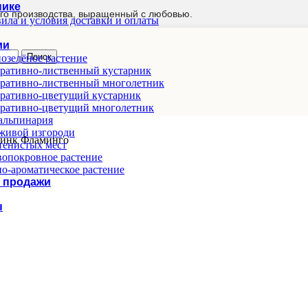
нике
го производства, выращенный с любовью.
ила и условия доставки и оплаты
ии
Поиск
озелёное растение
ративно-лиственный кустарник
ративно-лиственный многолетник
ративно-цветущий кустарник
ративно-цветущий многолетник
альпинария
живой изгороди
инк Фламинго
тенистых мест
опокровное растение
о-ароматическое растение
 продажи
ы