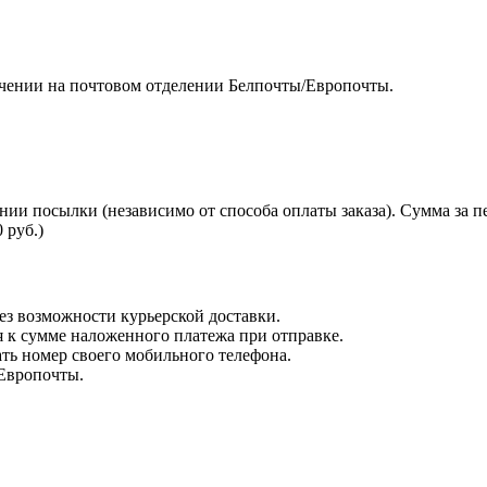
чении на почтовом отделении Белпочты/Европочты.
нии посылки (независимо от способа оплаты заказа). Сумма за 
 руб.)
з возможности курьерской доставки.
я к сумме наложенного платежа при отправке.
ть номер своего мобильного телефона.
 Европочты.