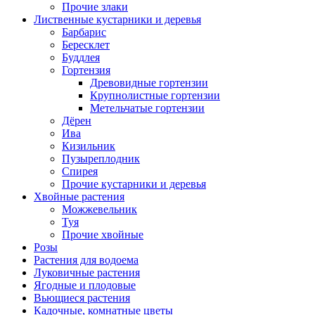
Прочие злаки
Лиственные кустарники и деревья
Барбарис
Бересклет
Буддлея
Гортензия
Древовидные гортензии
Крупнолистные гортензии
Метельчатые гортензии
Дёрен
Ива
Кизильник
Пузыреплодник
Спирея
Прочие кустарники и деревья
Хвойные растения
Можжевельник
Туя
Прочие хвойные
Розы
Растения для водоема
Луковичные растения
Ягодные и плодовые
Вьющиеся растения
Кадочные, комнатные цветы