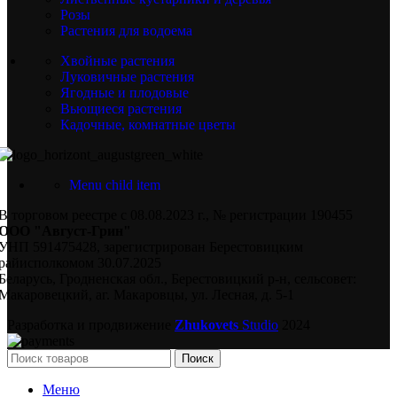
Розы
Растения для водоема
Хвойные растения
Луковичные растения
Ягодные и плодовые
Вьющиеся растения
Кадочные, комнатные цветы
Menu child item
В торговом реестре с 08.08.2023 г., № регистрации 190455
ООО "Август-Грин"
УНП 591475428, зарегистрирован Берестовицким
райисполкомом 30.07.2025
Беларусь, Гродненская обл., Берестовицкий р-н, сельсовет:
Макаровецкий, аг. Макаровцы, ул. Лесная, д. 5-1
Разработка и продвижение
Zhukovets
Studio
2024
Поиск
Меню