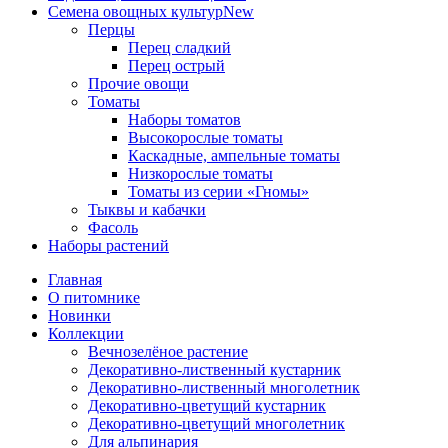
Семена овощных культур
New
Перцы
Перец сладкий
Перец острый
Прочие овощи
Томаты
Наборы томатов
Высокорослые томаты
Каскадные, ампельные томаты
Низкорослые томаты
Томаты из серии «Гномы»
Тыквы и кабачки
Фасоль
Наборы растений
Главная
О питомнике
Новинки
Коллекции
Вечнозелёное растение
Декоративно-лиственный кустарник
Декоративно-лиственный многолетник
Декоративно-цветущий кустарник
Декоративно-цветущий многолетник
Для альпинария