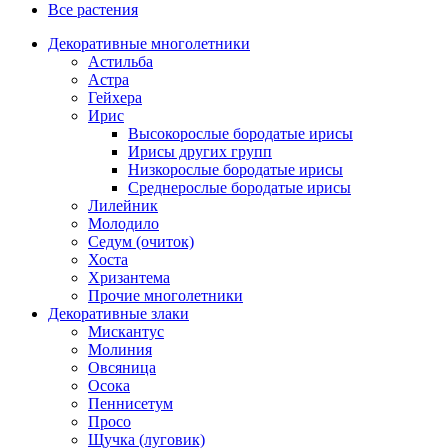
Все растения
Декоративные многолетники
Астильба
Астра
Гейхера
Ирис
Высокорослые бородатые ирисы
Ирисы других групп
Низкорослые бородатые ирисы
Среднерослые бородатые ирисы
Лилейник
Молодило
Седум (очиток)
Хоста
Хризантема
Прочие многолетники
Декоративные злаки
Мискантус
Молиния
Овсяница
Осока
Пеннисетум
Просо
Щучка (луговик)