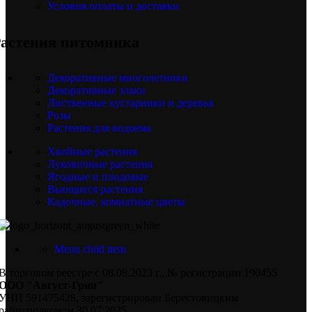
Условия оплаты и доставки
астения питомника
Декоративные многолетники
Декоративные злаки
Лиственные кустарники и деревья
Розы
Растения для водоема
Хвойные растения
Луковичные растения
Ягодные и плодовые
Вьющиеся растения
Кадочные, комнатные цветы
Menu child item
В торговом реестре с 08.08.2023 г., № регистрации 190455
ООО "Август-Грин"
УНП 591475428, зарегистрирован Берестовицким
райисполкомом 30.07.2025