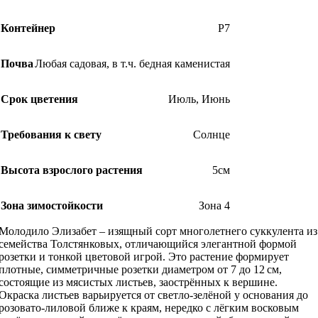
Контейнер
Р7
Почва
Любая садовая, в т.ч. бедная каменистая
Срок цветения
Июль
,
Июнь
Требования к свету
Солнце
Высота взрослого растения
5см
Зона зимостойкости
Зона 4
Молодило Элизабет – изящный сорт многолетнего суккулента из
семейства Толстянковых, отличающийся элегантной формой
розетки и тонкой цветовой игрой. Это растение формирует
плотные, симметричные розетки диаметром от 7 до 12 см,
состоящие из мясистых листьев, заострённых к вершине.
Окраска листьев варьируется от светло-зелёной у основания до
розовато-лиловой ближе к краям, нередко с лёгким восковым