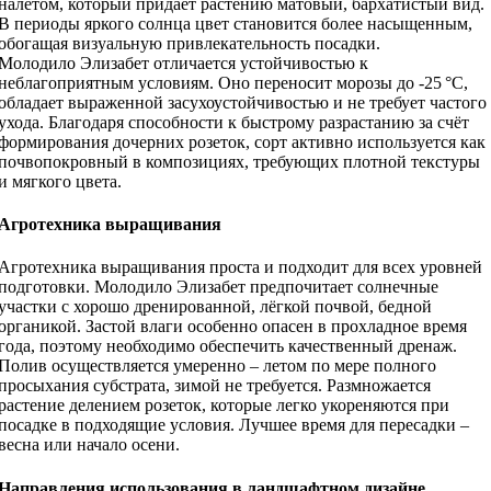
налётом, который придаёт растению матовый, бархатистый вид.
В периоды яркого солнца цвет становится более насыщенным,
обогащая визуальную привлекательность посадки.
Молодило Элизабет отличается устойчивостью к
неблагоприятным условиям. Оно переносит морозы до -25 °C,
обладает выраженной засухоустойчивостью и не требует частого
ухода. Благодаря способности к быстрому разрастанию за счёт
формирования дочерних розеток, сорт активно используется как
почвопокровный в композициях, требующих плотной текстуры
и мягкого цвета.
Агротехника выращивания
Агротехника выращивания проста и подходит для всех уровней
подготовки. Молодило Элизабет предпочитает солнечные
участки с хорошо дренированной, лёгкой почвой, бедной
органикой. Застой влаги особенно опасен в прохладное время
года, поэтому необходимо обеспечить качественный дренаж.
Полив осуществляется умеренно – летом по мере полного
просыхания субстрата, зимой не требуется. Размножается
растение делением розеток, которые легко укореняются при
посадке в подходящие условия. Лучшее время для пересадки –
весна или начало осени.
Направления использования в ландшафтном дизайне