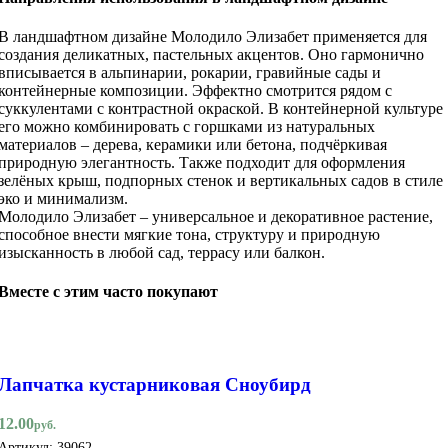
В ландшафтном дизайне Молодило Элизабет применяется для
создания деликатных, пастельных акцентов. Оно гармонично
вписывается в альпинарии, рокарии, гравийные сады и
контейнерные композиции. Эффектно смотрится рядом с
суккулентами с контрастной окраской. В контейнерной культуре
его можно комбинировать с горшками из натуральных
материалов – дерева, керамики или бетона, подчёркивая
природную элегантность. Также подходит для оформления
зелёных крыш, подпорных стенок и вертикальных садов в стиле
эко и минимализм.
Молодило Элизабет – универсальное и декоративное растение,
способное внести мягкие тона, структуру и природную
изысканность в любой сад, террасу или балкон.
Вместе с этим часто покупают
Лапчатка кустарниковая Сноубирд
12.00
руб.
Артикул:
39062