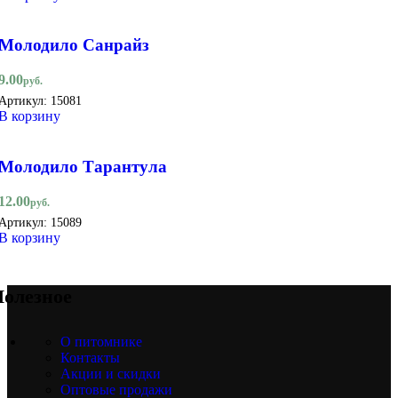
Молодило Санрайз
9.00
руб.
Артикул:
15081
В корзину
Молодило Тарантула
12.00
руб.
Артикул:
15089
В корзину
олезное
О питомнике
Контакты
Акции и скидки
Оптовые продажи