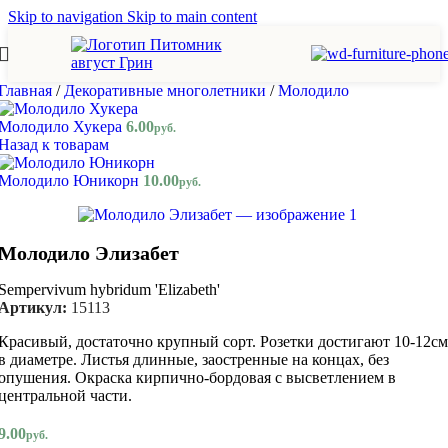
Skip to navigation
Skip to main content
Главная
/
Декоративные многолетники
/
Молодило
Молодило Хукера
6.00
руб.
Назад к товарам
Молодило Юникорн
10.00
руб.
Молодило Элизабет
Sempervivum hybridum 'Elizabeth'
Артикул:
15113
Красивый, достаточно крупный сорт. Розетки достигают 10-12см
в диаметре. Листья длинные, заостренные на концах, без
опушения. Окраска кирпично-бордовая с высветлением в
центральной части.
9.00
руб.