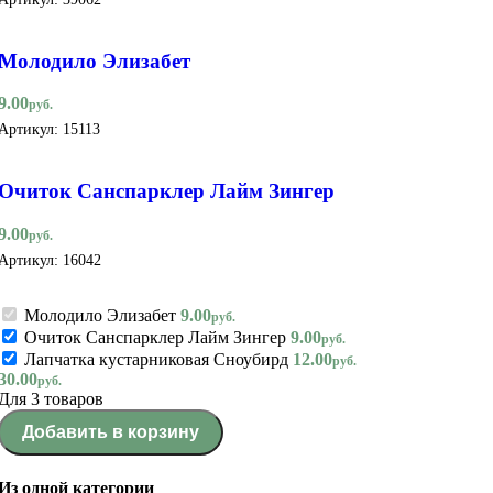
Молодило Элизабет
9.00
руб.
Артикул:
15113
Очиток Санспарклер Лайм Зингер
9.00
руб.
Артикул:
16042
Молодило Элизабет
9.00
руб.
Очиток Санспарклер Лайм Зингер
9.00
руб.
Лапчатка кустарниковая Сноубирд
12.00
руб.
30.00
руб.
Для 3 товаров
Добавить в корзину
Из одной категории