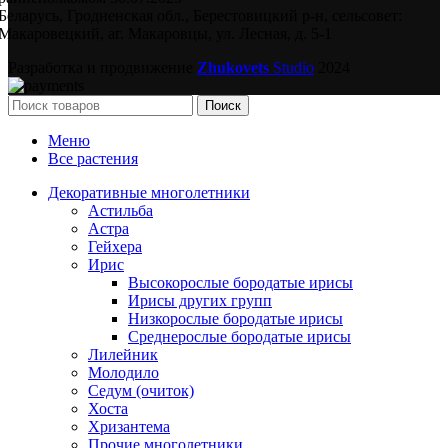
Беларусь, Гродненская обл., Берестовицкий р-н, сельсовет:
Макаровецкий, аг. Макаровцы, ул. Лесная, д. 5-1
Разработка и продвижение
Zhukovets
Studio
2024
Поиск
Меню
Все растения
Декоративные многолетники
Астильба
Астра
Гейхера
Ирис
Высокорослые бородатые ирисы
Ирисы других групп
Низкорослые бородатые ирисы
Среднерослые бородатые ирисы
Лилейник
Молодило
Седум (очиток)
Хоста
Хризантема
Прочие многолетники