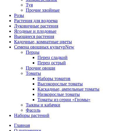
Туя
Прочие хвойные
Розы
Растения для водоема
Луковичные растения
Ягодные и плодовые
Вьющиеся растения
Кадочные, комнатные цветы
Семена овощных культур
New
Перцы
Перец сладкий
Перец острый
Прочие овощи
Томаты
Наборы томатов
Высокорослые томаты
Каскадные, ампельные томаты
Низкорослые томаты
Томаты из серии «Гномы»
Тыквы и кабачки
Фасоль
Наборы растений
Главная
О питомнике