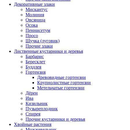
Декоративные злаки
Мискантус
Молиния
Овсяница
Осока
Пеннисетум
Просо
Щучка (луговик)
Прочие злаки
Лиственные кустарники и деревья
Барбарис
Бересклет
Буддлея
Гортензия
Древовидные гортензии
Крупнолистные гортензии
Метельчатые гортензии
Дёрен
Ива
Кизильник
Пузыреплодник
Спирея
Прочие кустарники и деревья
Хвойные растения
Можжевельник