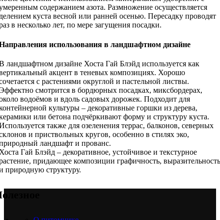
умеренным содержанием азота. Размножение осуществляется
делением куста весной или ранней осенью. Пересадку проводят
раз в несколько лет, по мере загущения посадки.
Направления использования в ландшафтном дизайне
В ландшафтном дизайне Хоста Гай Блэйд используется как
вертикальный акцент в теневых композициях. Хорошо
сочетается с растениями округлой и пастельной листвы.
Эффектно смотрится в бордюрных посадках, миксбордерах,
около водоёмов и вдоль садовых дорожек. Подходит для
контейнерной культуры – декоративные горшки из дерева,
керамики или бетона подчёркивают форму и структуру куста.
Используется также для озеленения террас, балконов, северных
склонов и приствольных кругов, особенно в стилях эко,
природный ландшафт и прованс.
Хоста Гай Блэйд – декоративное, устойчивое и текстурное
растение, придающее композиции графичность, выразительност
и природную структуру.
олезное
О питомнике