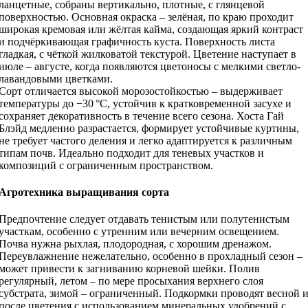
ланцетные, собраны вертикально, плотные, с глянцевой
поверхностью. Основная окраска – зелёная, по краю проходит
широкая кремовая или жёлтая кайма, создающая яркий контраст
и подчёркивающая графичность куста. Поверхность листа
гладкая, с чёткой жилковатой текстурой. Цветение наступает в
июле – августе, когда появляются цветоносы с мелкими светло-
лавандовыми цветками.
Сорт отличается высокой морозостойкостью – выдерживает
температуры до −30 °C, устойчив к кратковременной засухе и
сохраняет декоративность в течение всего сезона. Хоста Гай
Блэйд медленно разрастается, формирует устойчивые куртины,
не требует частого деления и легко адаптируется к различным
типам почв. Идеально подходит для теневых участков и
композиций с ограниченным пространством.
Агротехника выращивания сорта
Предпочтение следует отдавать тенистым или полутенистым
участкам, особенно с утренним или вечерним освещением.
Почва нужна рыхлая, плодородная, с хорошим дренажом.
Переувлажнение нежелательно, особенно в прохладный сезон –
может привести к загниванию корневой шейки. Полив
регулярный, летом – по мере просыхания верхнего слоя
субстрата, зимой – ограниченный. Подкормки проводят весной 
после цветения с использованием минеральных удобрений с