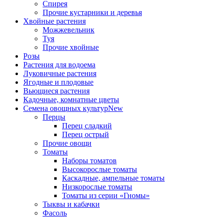
Спирея
Прочие кустарники и деревья
Хвойные растения
Можжевельник
Туя
Прочие хвойные
Розы
Растения для водоема
Луковичные растения
Ягодные и плодовые
Вьющиеся растения
Кадочные, комнатные цветы
Семена овощных культур
New
Перцы
Перец сладкий
Перец острый
Прочие овощи
Томаты
Наборы томатов
Высокорослые томаты
Каскадные, ампельные томаты
Низкорослые томаты
Томаты из серии «Гномы»
Тыквы и кабачки
Фасоль