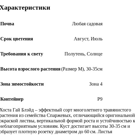
Характеристики
Почва
Любая садовая
Срок цветения
Август
,
Июль
Требования к свету
Полутень
,
Солнце
Высота взрослого растения
(Размер М)
,
30-35см
Зона зимостойкости
Зона 4
Контейнер
Р9
Хоста Гай Блэйд – эффектный сорт многолетнего травянистого
растения из семейства Спаржевых, отличающийся оригинальной
окраской листвы, вертикальной формой роста и устойчивостью 
неблагоприятным условиям. Куст достигает высоты 30-35 см и
образует плотную розетку диаметром до 60 см. Листья