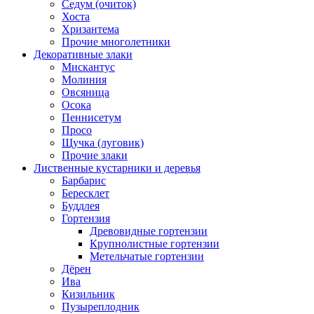
Седум (очиток)
Хоста
Хризантема
Прочие многолетники
Декоративные злаки
Мискантус
Молиния
Овсяница
Осока
Пеннисетум
Просо
Щучка (луговик)
Прочие злаки
Лиственные кустарники и деревья
Барбарис
Бересклет
Буддлея
Гортензия
Древовидные гортензии
Крупнолистные гортензии
Метельчатые гортензии
Дёрен
Ива
Кизильник
Пузыреплодник