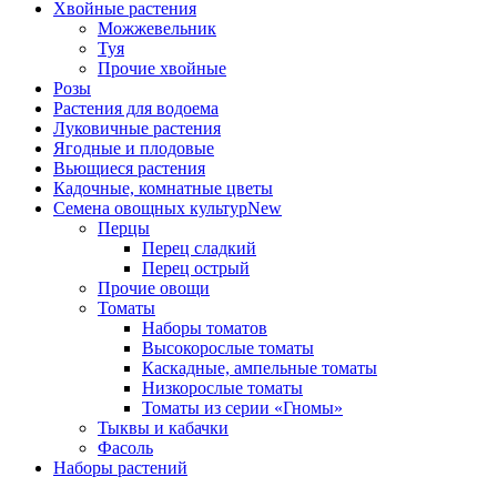
Хвойные растения
Можжевельник
Туя
Прочие хвойные
Розы
Растения для водоема
Луковичные растения
Ягодные и плодовые
Вьющиеся растения
Кадочные, комнатные цветы
Семена овощных культур
New
Перцы
Перец сладкий
Перец острый
Прочие овощи
Томаты
Наборы томатов
Высокорослые томаты
Каскадные, ампельные томаты
Низкорослые томаты
Томаты из серии «Гномы»
Тыквы и кабачки
Фасоль
Наборы растений