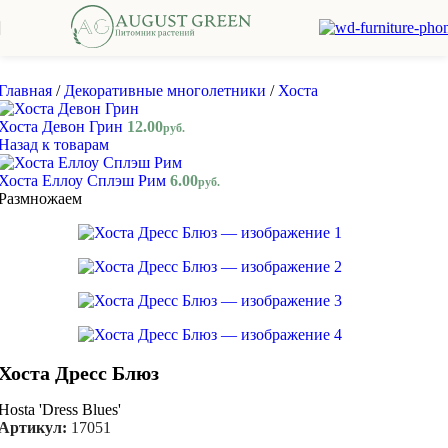
Skip to navigation
Skip to main content
Главная
/
Декоративные многолетники
/
Хоста
Хоста Девон Грин
12.00
руб.
Назад к товарам
Хоста Еллоу Сплэш Рим
6.00
руб.
Размножаем
Хоста Дресс Блюз
Hosta 'Dress Blues'
Артикул:
17051