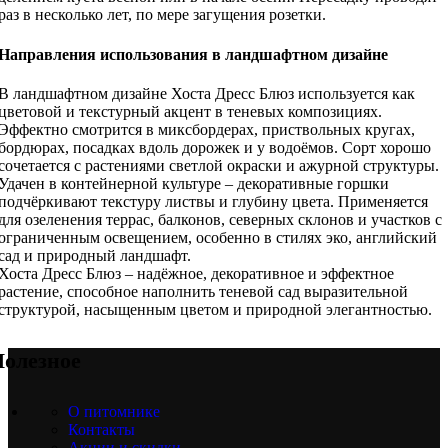
раз в несколько лет, по мере загущения розетки.
Направления использования в ландшафтном дизайне
В ландшафтном дизайне Хоста Дресс Блюз используется как
цветовой и текстурный акцент в теневых композициях.
Эффектно смотрится в миксбордерах, приствольных кругах,
бордюрах, посадках вдоль дорожек и у водоёмов. Сорт хорошо
сочетается с растениями светлой окраски и ажурной структуры.
Удачен в контейнерной культуре – декоративные горшки
подчёркивают текстуру листвы и глубину цвета. Применяется
для озеленения террас, балконов, северных склонов и участков с
ограниченным освещением, особенно в стилях эко, английский
сад и природный ландшафт.
Хоста Дресс Блюз – надёжное, декоративное и эффектное
растение, способное наполнить теневой сад выразительной
структурой, насыщенным цветом и природной элегантностью.
олезное
О питомнике
Контакты
Акции и скидки