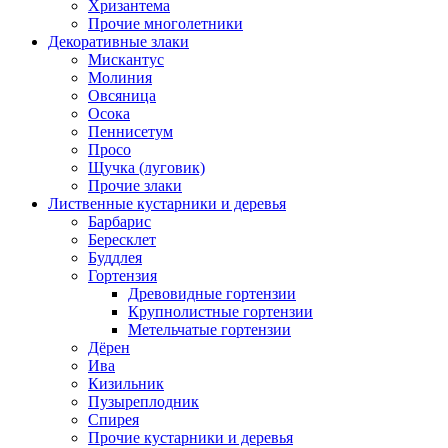
Хризантема
Прочие многолетники
Декоративные злаки
Мискантус
Молиния
Овсяница
Осока
Пеннисетум
Просо
Щучка (луговик)
Прочие злаки
Лиственные кустарники и деревья
Барбарис
Бересклет
Буддлея
Гортензия
Древовидные гортензии
Крупнолистные гортензии
Метельчатые гортензии
Дёрен
Ива
Кизильник
Пузыреплодник
Спирея
Прочие кустарники и деревья