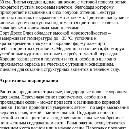
80 см. Листья сердцевидные, широкие, с матовой поверхностью,
покрытой густым восковым налётом, благодаря которому
приобретает насыщенный сизо-голубой оттенок. Текстура
листвы плотная, с выраженными жилками. Цветение наступает 
июле-августе: над кустом поднимаются цветоносы с светло-
лавандовыми колокольчатыми цветками.
Сорт Дресс Блюз обладает высокой морозостойкостью –
выдерживает температуры до −35 °C, устойчив к
кратковременной засухе и сохраняет форму даже при
неблагоприятных условиях. Медленно разрастается, формируя
устойчивые куртины, которые не требуют частой пересадки.
Хорошо развивается в полутени и тени, особенно выгодно
проявляется окраска на участках с утренним освещением.
Идеален для создания структурных акцентов в теневом саду.
Агротехника выращивания
Растение предпочитает рыхлые, плодородные почвы с хорошим
дренажом. Переувлажнение недопустимо, особенно в
прохладный сезон – может привести к загниванию корневой
шейки. Полив проводится умеренно: летом – по мере высыхания
верхнего слоя, зимой – минимальный. Подкормки вносятся
весной и после цветения – подходят минеральные удобрения с
пониженным содержанием азота. Размножение осуществляется
делением куста весной или в начале осени. Пересадку проводят