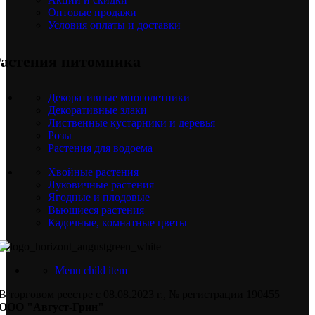
Оптовые продажи
Условия оплаты и доставки
астения питомника
Декоративные многолетники
Декоративные злаки
Лиственные кустарники и деревья
Розы
Растения для водоема
Хвойные растения
Луковичные растения
Ягодные и плодовые
Вьющиеся растения
Кадочные, комнатные цветы
Menu child item
В торговом реестре с 08.08.2023 г., № регистрации 190455
ООО "Август-Грин"