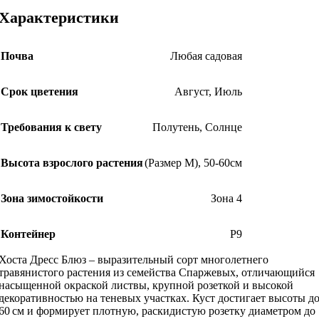
Характеристики
Почва
Любая садовая
Срок цветения
Август
,
Июль
Требования к свету
Полутень
,
Солнце
Высота взрослого растения
(Размер М)
,
50-60см
Зона зимостойкости
Зона 4
Контейнер
Р9
Хоста Дресс Блюз – выразительный сорт многолетнего
травянистого растения из семейства Спаржевых, отличающийся
насыщенной окраской листвы, крупной розеткой и высокой
декоративностью на теневых участках. Куст достигает высоты д
60 см и формирует плотную, раскидистую розетку диаметром до