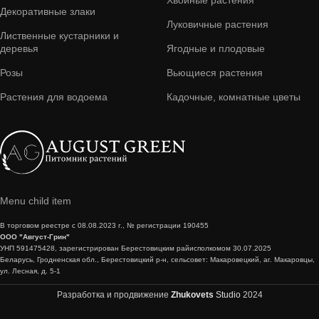
Хвойные растения
Декоративные злаки
Луковичные растения
Лиственные кустарники и
деревья
Ягодные и плодовые
Розы
Вьющиеся растения
Растения для водоема
Кадочные, комнатные цветы
Menu child item
В торговом реестре с 08.08.2023 г., № регистрации 190455
ООО "Август-Грин"
УНП 591475428, зарегистрирован Берестовицким райисполкомом 30.07.2025
Беларусь, Гродненская обл., Берестовицкий р-н, сельсовет: Макаровецкий, аг. Макаровцы,
ул. Лесная, д. 5-1
Разработка и продвижение
Zhukovets
Studio
2024