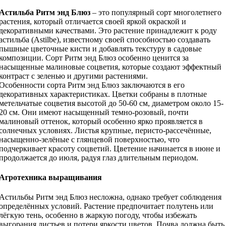
Астильба Ритм энд Блюз
– это популярный сорт многолетнего
растения, который отличается своей яркой окраской и
декоративными качествами. Это растение принадлежит к роду
астильба (Astilbe), известному своей способностью создавать
пышные цветочные кисти и добавлять текстуру в садовые
композиции. Сорт Ритм энд Блюз особенно ценится за
насыщенные малиновые соцветия, которые создают эффектный
контраст с зеленью и другими растениями.
Особенности сорта Ритм энд Блюз заключаются в его
декоративных характеристиках. Цветки собраны в плотные
метельчатые соцветия высотой до 50-60 см, диаметром около 15-
20 см. Они имеют насыщенный темно-розовый, почти
малиновый оттенок, который особенно ярко проявляется в
солнечных условиях. Листья крупные, перисто-рассечённые,
насыщенно-зелёные с глянцевой поверхностью, что
подчеркивает красоту соцветий. Цветение начинается в июне и
продолжается до июля, радуя глаз длительным периодом.
Агротехника выращивания
Астильбы Ритм энд Блюз несложна, однако требует соблюдения
определённых условий. Растение предпочитает полутень или
лёгкую тень, особенно в жаркую погоду, чтобы избежать
выгорания листьев и потери яркости цветов. Почва должна быть