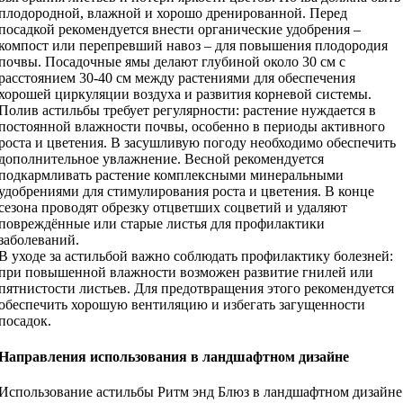
плодородной, влажной и хорошо дренированной. Перед
посадкой рекомендуется внести органические удобрения –
компост или перепревший навоз – для повышения плодородия
почвы. Посадочные ямы делают глубиной около 30 см с
расстоянием 30-40 см между растениями для обеспечения
хорошей циркуляции воздуха и развития корневой системы.
Полив астильбы требует регулярности: растение нуждается в
постоянной влажности почвы, особенно в периоды активного
роста и цветения. В засушливую погоду необходимо обеспечить
дополнительное увлажнение. Весной рекомендуется
подкармливать растение комплексными минеральными
удобрениями для стимулирования роста и цветения. В конце
сезона проводят обрезку отцветших соцветий и удаляют
повреждённые или старые листья для профилактики
заболеваний.
В уходе за астильбой важно соблюдать профилактику болезней:
при повышенной влажности возможен развитие гнилей или
пятнистости листьев. Для предотвращения этого рекомендуется
обеспечить хорошую вентиляцию и избегать загущенности
посадок.
Направления использования в ландшафтном дизайне
Использование астильбы Ритм энд Блюз в ландшафтном дизайне