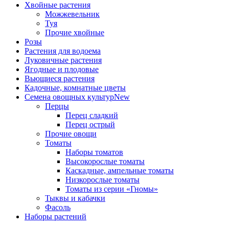
Хвойные растения
Можжевельник
Туя
Прочие хвойные
Розы
Растения для водоема
Луковичные растения
Ягодные и плодовые
Вьющиеся растения
Кадочные, комнатные цветы
Семена овощных культур
New
Перцы
Перец сладкий
Перец острый
Прочие овощи
Томаты
Наборы томатов
Высокорослые томаты
Каскадные, ампельные томаты
Низкорослые томаты
Томаты из серии «Гномы»
Тыквы и кабачки
Фасоль
Наборы растений