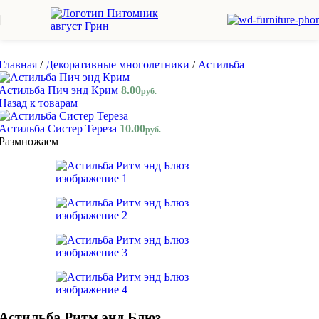
Skip to navigation
Skip to main content
Главная
/
Декоративные многолетники
/
Астильба
Астильба Пич энд Крим
8.00
руб.
Назад к товарам
Астильба Систер Тереза
10.00
руб.
Размножаем
Астильба Ритм энд Блюз