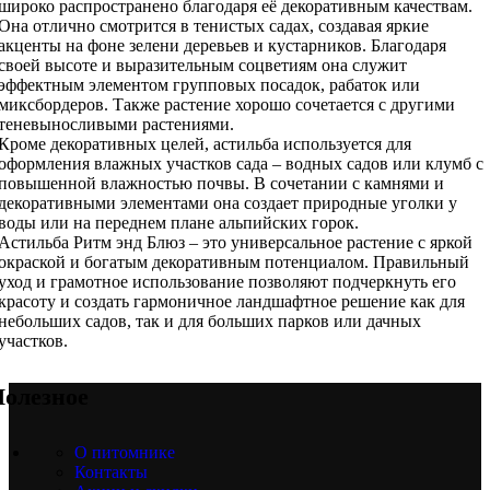
широко распространено благодаря её декоративным качествам.
Она отлично смотрится в тенистых садах, создавая яркие
акценты на фоне зелени деревьев и кустарников. Благодаря
своей высоте и выразительным соцветиям она служит
эффектным элементом групповых посадок, рабаток или
миксбордеров. Также растение хорошо сочетается с другими
теневыносливыми растениями.
Кроме декоративных целей, астильба используется для
оформления влажных участков сада – водных садов или клумб с
повышенной влажностью почвы. В сочетании с камнями и
декоративными элементами она создает природные уголки у
воды или на переднем плане альпийских горок.
Астильба Ритм энд Блюз – это универсальное растение с яркой
окраской и богатым декоративным потенциалом. Правильный
уход и грамотное использование позволяют подчеркнуть его
красоту и создать гармоничное ландшафтное решение как для
небольших садов, так и для больших парков или дачных
участков.
олезное
О питомнике
Контакты