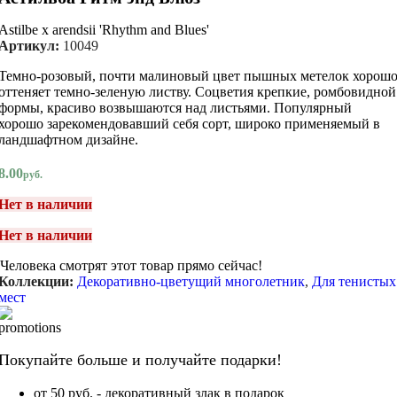
Astilbe x arendsii 'Rhythm and Blues'
Артикул:
10049
Темно-розовый, почти малиновый цвет пышных метелок хорош
оттеняет темно-зеленую листву. Соцветия крепкие, ромбовидной
формы, красиво возвышаются над листьями. Популярный
хорошо зарекомендовавший себя сорт, широко применяемый в
ландшафтном дизайне.
8.00
руб.
Нет в наличии
Нет в наличии
Человека смотрят этот товар прямо сейчас!
Коллекции:
Декоративно-цветущий многолетник
,
Для тенистых
мест
Покупайте больше и получайте подарки!
от 50 руб. - декоративный злак в подарок