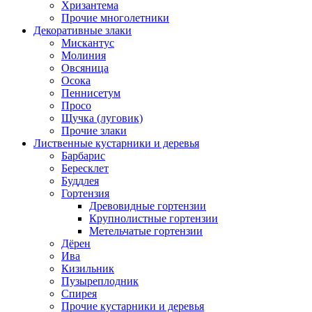
Хризантема
Прочие многолетники
Декоративные злаки
Мискантус
Молиния
Овсяница
Осока
Пеннисетум
Просо
Щучка (луговик)
Прочие злаки
Лиственные кустарники и деревья
Барбарис
Бересклет
Буддлея
Гортензия
Древовидные гортензии
Крупнолистные гортензии
Метельчатые гортензии
Дёрен
Ива
Кизильник
Пузыреплодник
Спирея
Прочие кустарники и деревья