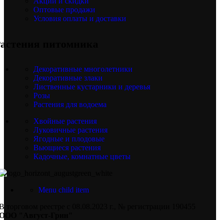
Акции и скидки
Оптовые продажи
Условия оплаты и доставки
астения питомника
Декоративные многолетники
Декоративные злаки
Лиственные кустарники и деревья
Розы
Растения для водоема
Хвойные растения
Луковичные растения
Ягодные и плодовые
Вьющиеся растения
Кадочные, комнатные цветы
Menu child item
В торговом реестре с 08.08.2023 г., № регистрации 190455
ООО "Август-Грин"