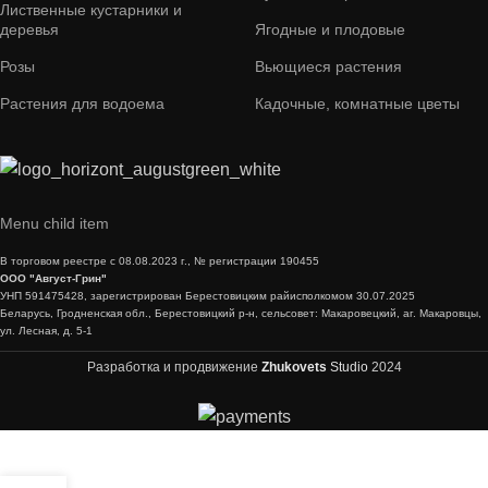
Лиственные кустарники и
деревья
Ягодные и плодовые
Розы
Вьющиеся растения
Растения для водоема
Кадочные, комнатные цветы
Menu child item
В торговом реестре с 08.08.2023 г., № регистрации 190455
ООО "Август-Грин"
УНП 591475428, зарегистрирован Берестовицким райисполкомом 30.07.2025
Беларусь, Гродненская обл., Берестовицкий р-н, сельсовет: Макаровецкий, аг. Макаровцы,
ул. Лесная, д. 5-1
Разработка и продвижение
Zhukovets
Studio
2024