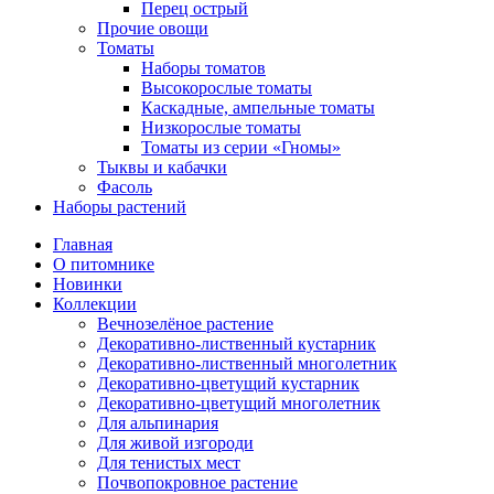
Перец острый
Прочие овощи
Томаты
Наборы томатов
Высокорослые томаты
Каскадные, ампельные томаты
Низкорослые томаты
Томаты из серии «Гномы»
Тыквы и кабачки
Фасоль
Наборы растений
Главная
О питомнике
Новинки
Коллекции
Вечнозелёное растение
Декоративно-лиственный кустарник
Декоративно-лиственный многолетник
Декоративно-цветущий кустарник
Декоративно-цветущий многолетник
Для альпинария
Для живой изгороди
Для тенистых мест
Почвопокровное растение