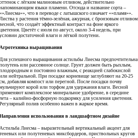
оттенок с лёгким малиновым отливом, действительно
напоминающим языки пламени. Отсюда и название сорта –
«»Лиесма»», что в переводе с латышского означает «»пламя»».
Листва у растения тёмно-зелёная, ажурная, с бронзовым отливом
весной, что создаёт эффектный контраст на фоне яркого
цветения. Цветёт с июля по август, около 3-4 недель, при
условии достаточной влаги и лёгкой полутени.
Агротехника выращивания
Для успешного выращивания астильбы Лиесма предпочтительна
полутень или рассеянное солнце. Грунт должен быть рыхлым,
плодородным и постоянно влажным, с реакцией слабокислой
или нейтральной. При посадке корневище заглубляют на 20-25
см, добавляя компост или перегной. После посадки почву
мульчируют корой или торфом для удержания влаги. Весной
применяют комплексное минеральное удобрение, в середине
лета – калийно-фосфорную подкормку для усиления цветения.
Регулярный полив особенно важен в жаркое время.
Направления использования в ландшафтном дизайне
Астильба Лиесма – выразительный вертикальный акцент для
теневых или полутеневых миксбордеров, приствольных кругов