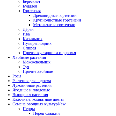
Бересклет
Буддлея
Гортензия
Древовидные гортензии
Крупнолистные гортензии
Метельчатые гортензии
Дёрен
Ива
Кизильник
Пузыреплодник
Спирея
Прочие кустарники и деревья
Хвойные растения
Можжевельник
Туя
Прочие хвойные
Розы
Растения для водоема
Луковичные растения
Ягодные и плодовые
Вьющиеся растения
Кадочные, комнатные цветы
Семена овощных культур
New
Перцы
Перец сладкий