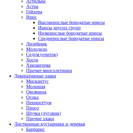
Астильба
Астра
Гейхера
Ирис
Высокорослые бородатые ирисы
Ирисы других групп
Низкорослые бородатые ирисы
Среднерослые бородатые ирисы
Лилейник
Молодило
Седум (очиток)
Хоста
Хризантема
Прочие многолетники
Декоративные злаки
Мискантус
Молиния
Овсяница
Осока
Пеннисетум
Просо
Щучка (луговик)
Прочие злаки
Лиственные кустарники и деревья
Барбарис