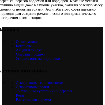
деревьев, берегов водоёмов или бордюров. Красные метёлки
отлично видны даже в глубине участка, оживляя зелёную массу
своими огненными тонами. Астильба этого сорта идеально
подходит для создания романтического или драматического
настроения в композиции.
олезное
О питомнике
Контакты
Акции и скидки
Оптовые продажи
Условия оплаты и доставки
астения питомника
Декоративные многолетники
Декоративные злаки
Лиственные кустарники и деревья
Розы
Растения для водоема