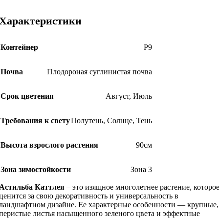
Характеристики
Контейнер
Р9
Почва
Плодороная суглинистая почва
Срок цветения
Август
,
Июль
Требования к свету
Полутень
,
Солнце
,
Тень
Высота взрослого растения
90см
Зона зимостойкости
Зона 3
Астильба Каттлея
– это изящное многолетнее растение, которо
ценится за свою декоративность и универсальность в
ландшафтном дизайне. Ее характерные особенности — крупные,
перистые листья насыщенного зеленого цвета и эффектные