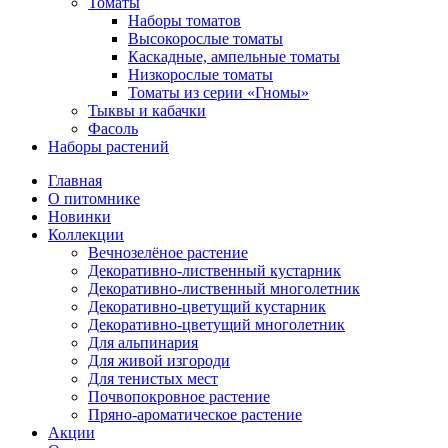
Томаты
Наборы томатов
Высокорослые томаты
Каскадные, ампельные томаты
Низкорослые томаты
Томаты из серии «Гномы»
Тыквы и кабачки
Фасоль
Наборы растений
Главная
О питомнике
Новинки
Коллекции
Вечнозелёное растение
Декоративно-лиственный кустарник
Декоративно-лиственный многолетник
Декоративно-цветущий кустарник
Декоративно-цветущий многолетник
Для альпинария
Для живой изгороди
Для тенистых мест
Почвопокровное растение
Пряно-ароматическое растение
Акции