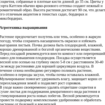
соцветия, собранные в плотные кисти длиной до 35 см. Цветы у
сорта Каттлея обычно ярко-розового оттенка создают нежный и
романтичный образ. Высота растения достигает 90 см, что делае
его отличным акцентом в тенистых садах, бордюрах и
миксбордерах.
Агротехника выращивания
Растение предпочитает полутень или тень, особенно в жаркую
погоду, чтобы сохранить насыщенность окраски и избежать
выгорания листьев. Почва должна быть плодородной, влажной,
хорошо дренированной и богатой органическими веществами.
Перед посадкой рекомендуется внести компост или перепревши
навоз для повышения плодородия. Посадка осуществляется
весной или осенью на глубину около 5-8 см с расстоянием 30-40
см между растениями для хорошей циркуляции воздуха. В
течение сезона необходимо регулярно поливать растение,
особенно в периоды засухи, чтобы почва оставалась влажной.
Мульчирование помогает удерживать влагу, защищает корни от
переохлаждения зимой и подавляет рост сорняков.
В уходе важно своевременно удалять отцветшие соцветия и
сухие листья для поддержания декоративного вида растения и
стимулирования роста новых побегов. Весной рекомендуется
провести подкормку комплексными удобрениями и обработать
растение от болезней и вредителей.