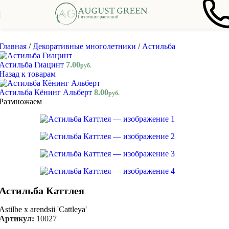
Skip to navigation
Skip to main content
Главная
/
Декоративные многолетники
/
Астильба
Астильба Гиацинт
7.00
руб.
Назад к товарам
Астильба Кёнинг Альберт
8.00
руб.
Размножаем
Астильба Каттлея
Astilbe x arendsii 'Cattleya'
Артикул:
10027