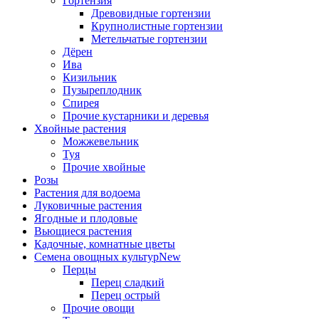
Гортензия
Древовидные гортензии
Крупнолистные гортензии
Метельчатые гортензии
Дёрен
Ива
Кизильник
Пузыреплодник
Спирея
Прочие кустарники и деревья
Хвойные растения
Можжевельник
Туя
Прочие хвойные
Розы
Растения для водоема
Луковичные растения
Ягодные и плодовые
Вьющиеся растения
Кадочные, комнатные цветы
Семена овощных культур
New
Перцы
Перец сладкий
Перец острый
Прочие овощи