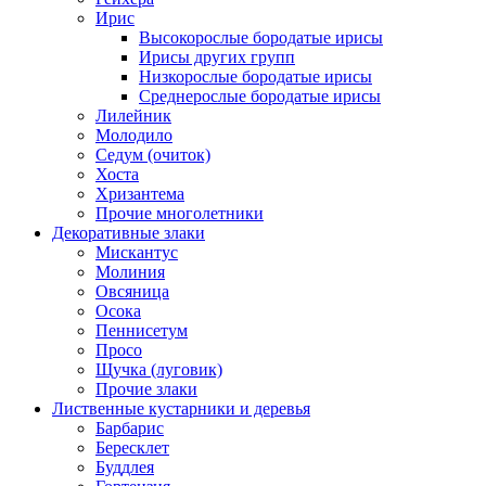
Ирис
Высокорослые бородатые ирисы
Ирисы других групп
Низкорослые бородатые ирисы
Среднерослые бородатые ирисы
Лилейник
Молодило
Седум (очиток)
Хоста
Хризантема
Прочие многолетники
Декоративные злаки
Мискантус
Молиния
Овсяница
Осока
Пеннисетум
Просо
Щучка (луговик)
Прочие злаки
Лиственные кустарники и деревья
Барбарис
Бересклет
Буддлея